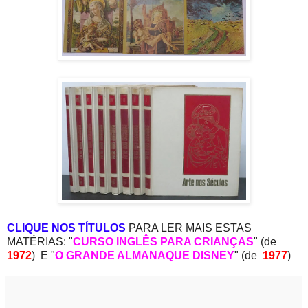
CLIQUE NOS TÍTULOS
PARA LER MAIS ESTAS
MATÉRIAS: "
CURSO INGLÊS PARA CRIANÇAS
" (de
1972
) E "
O GRANDE ALMANAQUE DISNEY
" (de
1977
)