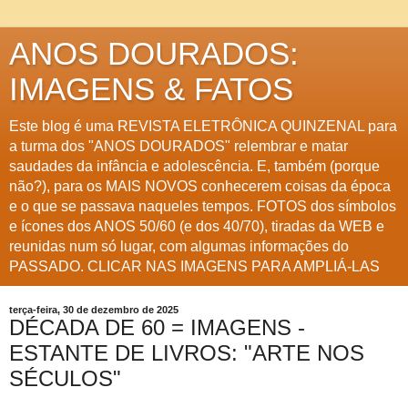
ANOS DOURADOS:
IMAGENS & FATOS
Este blog é uma REVISTA ELETRÔNICA QUINZENAL para
a turma dos "ANOS DOURADOS" relembrar e matar
saudades da infância e adolescência. E, também (porque
não?), para os MAIS NOVOS conhecerem coisas da época
e o que se passava naqueles tempos. FOTOS dos símbolos
e ícones dos ANOS 50/60 (e dos 40/70), tiradas da WEB e
reunidas num só lugar, com algumas informações do
PASSADO. CLICAR NAS IMAGENS PARA AMPLIÁ-LAS
terça-feira, 30 de dezembro de 2025
DÉCADA DE 60 = IMAGENS -
ESTANTE DE LIVROS: "ARTE NOS
SÉCULOS"