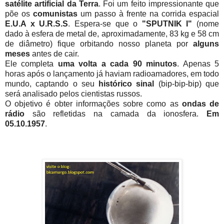
satélite artificial da Terra
. Foi um feito impressionante que
põe os
comunistas
um passo à frente na corrida espacial
E.U.A x U.R.S.S
. Espera-se que o
"SPUTNIK I"
(nome
dado à esfera de metal de, aproximadamente, 83 kg e 58 cm
de diâmetro) fique orbitando nosso planeta por
alguns
meses
antes de cair.
Ele completa
uma volta a cada 90 minutos
. Apenas 5
horas após o lançamento já haviam radioamadores, em todo
mundo, captando o seu
histórico sinal
(bip-bip-bip) que
será analisado pelos cientistas russos.
O objetivo é obter informações sobre como as
ondas de
rádio
são refletidas na camada da ionosfera.
Em
05.10.1957
.