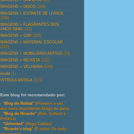
IMAGENS = DISCO
(158)
IMAGENS = ESTANTE DE LIVROS
(199)
IMAGENS = FLAGRANTES DOS
ANOS 50/60
(110)
IMAGENS = GIBI
(325)
IMAGENS = MATERIAL ESCOLAR
(210)
IMAGENS = MOBILIÁRIO ANTIGO
(13)
IMAGENS = REVISTA
(182)
IMAGENS = VELHARIA
(639)
moda
(1)
VITROLA ANTIGA
(173)
Este blog foi recomendado por:
-
"Blog do Noblat"
(Pioneiro e um
dos mais importantes blogs do país)
-
"Blog do Ricardo"
(Arte, Cultura e
Política)
-
"Unlimited"
(Hugo Caldas)
-
"Ricardo's blog"
(É outro. De tudo
um pouco)