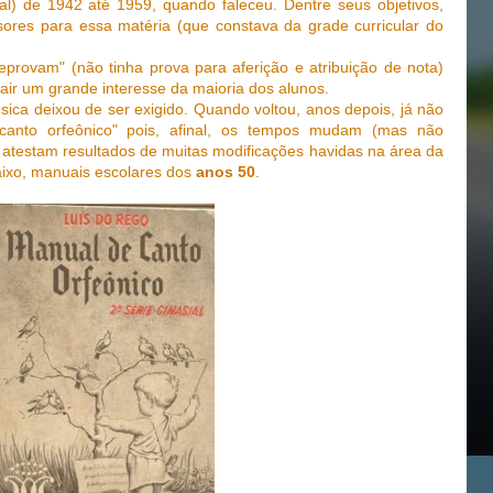
l) de 1942 até 1959, quando faleceu. Dentre seus objetivos,
ores para essa matéria (que constava da grade curricular do
provam" (não tinha prova para aferição e atribuição de nota)
air um grande interesse da maioria dos alunos.
sica deixou de ser exigido. Quando voltou, anos depois, já não
canto orfeônico" pois, afinal, os tempos mudam (mas não
atestam resultados de muitas modificações havidas na área da
aixo, manuais escolares dos
anos 50
.