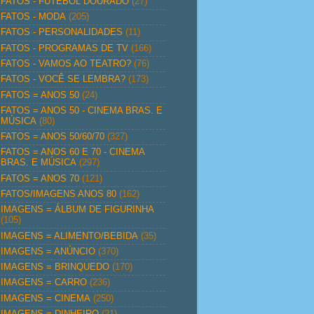
FATOS - FUTEBOL DOURADO
(27)
FATOS - MODA
(205)
FATOS - PERSONALIDADES
(11)
FATOS - PROGRAMAS DE TV
(166)
FATOS - VAMOS AO TEATRO?
(76)
FATOS - VOCÊ SE LEMBRA?
(173)
FATOS = ANOS 50
(24)
FATOS = ANOS 50 - CINEMA BRAS. E
MÚSICA
(80)
FATOS = ANOS 50/60/70
(327)
FATOS = ANOS 60 E 70 - CINEMA
BRAS. E MÚSICA
(297)
FATOS = ANOS 70
(121)
FATOS/IMAGENS ANOS 80
(162)
IMAGENS = ÁLBUM DE FIGURINHA
(105)
IMAGENS = ALIMENTO/BEBIDA
(35)
IMAGENS = ANÚNCIO
(370)
IMAGENS = BRINQUEDO
(170)
IMAGENS = CARRO
(236)
IMAGENS = CINEMA
(250)
IMAGENS = DINHEIRO
(21)