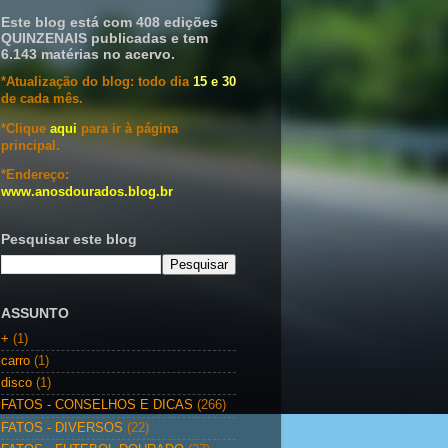
Este blog está com 408 edições
QUINZENAIS publicadas e tem
6.143 matérias no acervo.
*Atualização do blog: todo dia
15 e 30
de cada mês.
*Clique
aqui
para ir à página
principal.
*Endereço:
www.anosdourados.blog.br
Pesquisar este blog
ASSUNTO
+
(1)
carro
(1)
disco
(1)
FATOS - CONSELHOS E DICAS
(266)
FATOS - DIVERSOS
(22)