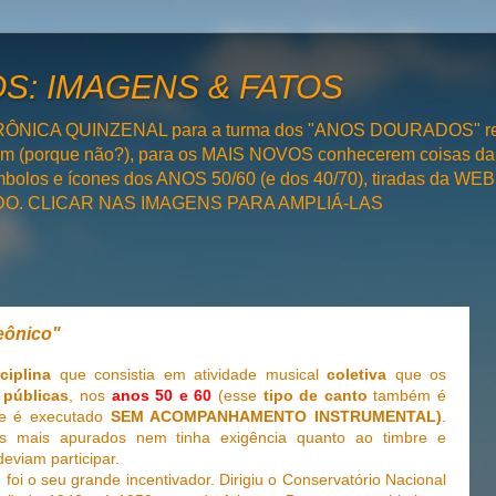
: IMAGENS & FATOS
RÔNICA QUINZENAL para a turma dos "ANOS DOURADOS" rel
bém (porque não?), para os MAIS NOVOS conhecerem coisas da
olos e ícones dos ANOS 50/60 (e dos 40/70), tiradas da WEB 
SADO. CLICAR NAS IMAGENS PARA AMPLIÁ-LAS
eônico"
ciplina
que consistia em atividade musical
coletiva
que os
 públicas
, nos
anos 50 e 60
(esse
tipo de canto
também é
e é executado
SEM ACOMPANHAMENTO INSTRUMENTAL)
.
is mais apurados nem tinha exigência quanto ao timbre e
eviam participar.
s
foi o seu grande incentivador. Dirigiu o Conservatório Nacional