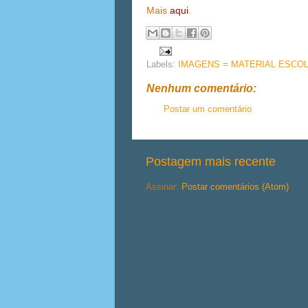
Mais
aqui
.
Labels:
IMAGENS = MATERIAL ESCO
Nenhum comentário:
Postar um comentário
Postagem mais recente
Assinar:
Postar comentários (Atom)