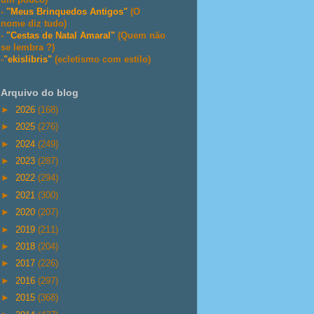
-
"Meus Brinquedos Antigos"
(O
nome diz tudo)
-
"Cestas de Natal Amaral"
(Quem não
se lembra ?)
-
"ekislibris"
(ecletismo com estilo)
Arquivo do blog
►
2026
(168)
►
2025
(276)
►
2024
(249)
►
2023
(287)
►
2022
(294)
►
2021
(300)
►
2020
(207)
►
2019
(211)
►
2018
(204)
►
2017
(226)
►
2016
(297)
►
2015
(368)