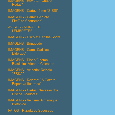
IMAGENS - Revista: "Quatro
Rodas"
IMAGENS - Cartaz: filme "SISSI"
IMAGENS - Carro: De Soto
FireFlite Sportsman"
AVISOS - MURAL DE
LEMBRETES
IMAGENS - Escola: Cartilha Sodré
IMAGENS - Brinquedo
IMAGENS - Carro: Cadillac
Eldorado"
IMAGENS - Disco/Cinema
Brasileiro: Vicente Celestino
IMAGENS - Velharia: Relógio
"ESKA"
IMAGENS - Revista: "A Gazeta
Esportiva Ilustrada"
IMAGENS - Cartaz: "Invasão dos
Discos Voadores"
IMAGENS - Velharia: Almanaque
Biotonico
FATOS - Parada de Sucessos