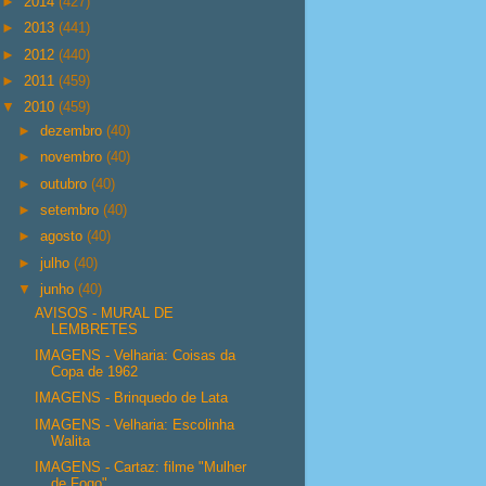
►
2014
(427)
►
2013
(441)
►
2012
(440)
►
2011
(459)
▼
2010
(459)
►
dezembro
(40)
►
novembro
(40)
►
outubro
(40)
►
setembro
(40)
►
agosto
(40)
►
julho
(40)
▼
junho
(40)
AVISOS - MURAL DE
LEMBRETES
IMAGENS - Velharia: Coisas da
Copa de 1962
IMAGENS - Brinquedo de Lata
IMAGENS - Velharia: Escolinha
Walita
IMAGENS - Cartaz: filme "Mulher
de Fogo"