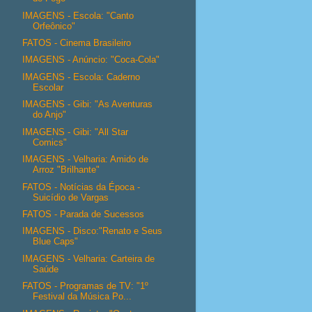
IMAGENS - Escola: "Canto
Orfeônico"
FATOS - Cinema Brasileiro
IMAGENS - Anúncio: "Coca-Cola"
IMAGENS - Escola: Caderno
Escolar
IMAGENS - Gibi: "As Aventuras
do Anjo"
IMAGENS - Gibi: "All Star
Comics"
IMAGENS - Velharia: Amido de
Arroz "Brilhante"
FATOS - Notícias da Época -
Suicídio de Vargas
FATOS - Parada de Sucessos
IMAGENS - Disco:"Renato e Seus
Blue Caps"
IMAGENS - Velharia: Carteira de
Saúde
FATOS - Programas de TV: "1º
Festival da Música Po...