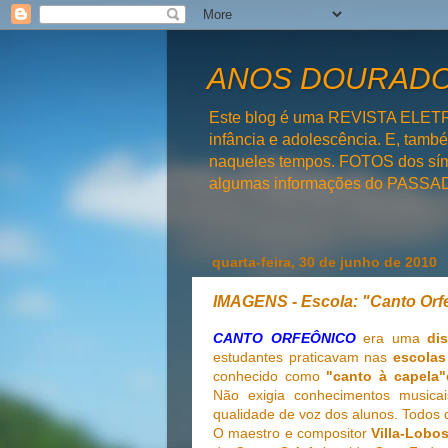
ANOS DOURADOS
Este blog é uma REVISTA ELET
infância e adolescência. E, tam
naqueles tempos. FOTOS dos símb
algumas informações do PAS
quarta-feira, 30 de junho de 2010
IMAGENS - Escola: "Canto Orf
CANTO ORFEÔNICO
era uma
dis
estudantes praticavam nas
escolas
conhecido como
"canto à capela"
Não exigia conhecimentos musica
qualidade de voz dos alunos. Todos d
O maestro e compositor
Villa-Lobo