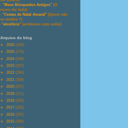
-
"Meus Brinquedos Antigos"
(O
nome diz tudo)
-
"Cestas de Natal Amaral"
(Quem não
se lembra ?)
-
"ekislibris"
(ecletismo com estilo)
Arquivo do blog
►
2026
(168)
►
2025
(276)
►
2024
(249)
►
2023
(287)
►
2022
(294)
►
2021
(300)
►
2020
(207)
►
2019
(211)
►
2018
(204)
►
2017
(226)
►
2016
(297)
►
2015
(368)