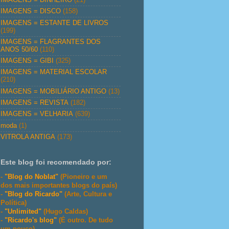
IMAGENS = DISCO
(158)
IMAGENS = ESTANTE DE LIVROS
(199)
IMAGENS = FLAGRANTES DOS
ANOS 50/60
(110)
IMAGENS = GIBI
(325)
IMAGENS = MATERIAL ESCOLAR
(210)
IMAGENS = MOBILIÁRIO ANTIGO
(13)
IMAGENS = REVISTA
(182)
IMAGENS = VELHARIA
(639)
moda
(1)
VITROLA ANTIGA
(173)
Este blog foi recomendado por:
-
"Blog do Noblat"
(Pioneiro e um
dos mais importantes blogs do país)
-
"Blog do Ricardo"
(Arte, Cultura e
Política)
-
"Unlimited"
(Hugo Caldas)
-
"Ricardo's blog"
(É outro. De tudo
um pouco)