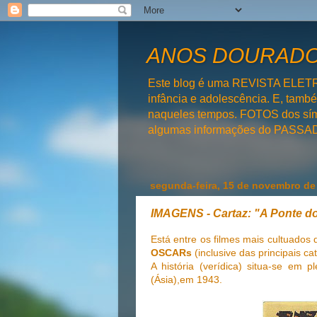
ANOS DOURADOS
Este blog é uma REVISTA ELET
infância e adolescência. E, tam
naqueles tempos. FOTOS dos símb
algumas informações do PAS
segunda-feira, 15 de novembro de
IMAGENS - Cartaz: "A Ponte d
Está entre os filmes mais cultuados
OSCARs
(inclusive das principais cat
A história (verídica) situa-se em 
(Ásia),em 1943.