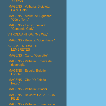
"COPAN"
IMAGENS - Velharia: Bicicleta
Caloi "Galo"
IMAGENS - Álbum de Figurinha:
"Céu e Terra"
IMAGENS - Cartaz: Seriado
"Comando Cody"
VITROLA ANTIGA: "My Way"
IMAGENS - Revista: "Corinthians"
AVISOS - MURAL DE
LEMBRETES
IMAGENS - Carro: "Corvette"
IMAGENS - Velharia: Enfeite de
decoração
IMAGENS - Escola: Boletim
Escolar
IMAGENS - Gibi: "O Falcão
Negro"
IMAGENS - Velharia: Afiador
IMAGENS - Revista: CAPAS COM
PELÉ
IMAGENS - Velharia: Comércio de