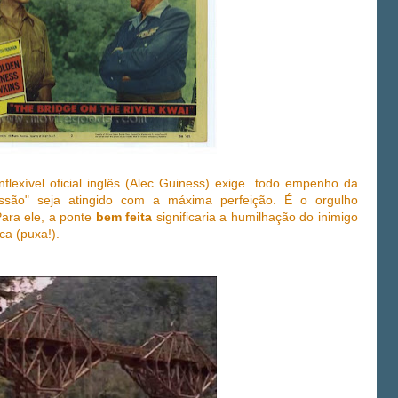
flexível oficial inglês (Alec Guiness) exige todo empenho da
ssão" seja atingido com a máxima perfeição. É o orgulho
Para ele, a ponte
bem feita
significaria a humilhação do inimigo
ica (puxa!).