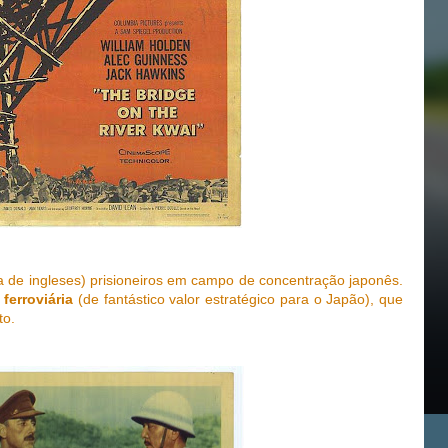
a de ingleses) prisioneiros em campo de concentração japonês.
ferroviária
(de fantástico valor estratégico para o Japão), que
to.