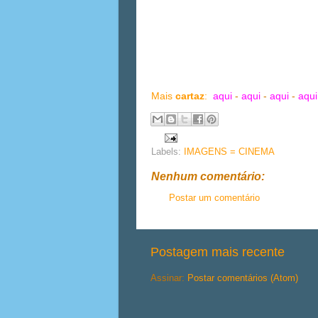
Mais
cartaz
:
aqui
-
aqui
-
aqui
-
aqui
Labels:
IMAGENS = CINEMA
Nenhum comentário:
Postar um comentário
Postagem mais recente
Assinar:
Postar comentários (Atom)