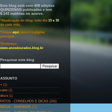
Este blog está com 408 edições
QUINZENAIS publicadas e tem
6.143 matérias no acervo.
*Atualização do blog: todo dia
15 e 30
de cada mês.
*Clique
aqui
para ir à página
principal.
*Endereço:
www.anosdourados.blog.br
Pesquisar este blog
ASSUNTO
+
(1)
carro
(1)
disco
(1)
FATOS - CONSELHOS E DICAS
(266)
FATOS - DIVERSOS
(22)