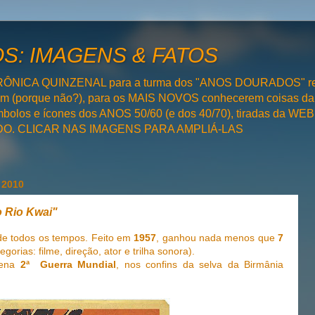
: IMAGENS & FATOS
RÔNICA QUINZENAL para a turma dos "ANOS DOURADOS" rel
bém (porque não?), para os MAIS NOVOS conhecerem coisas da
olos e ícones dos ANOS 50/60 (e dos 40/70), tiradas da WEB 
SADO. CLICAR NAS IMAGENS PARA AMPLIÁ-LAS
 2010
o Rio Kwai"
 de todos os tempos. Feito em
1957
, ganhou nada menos que
7
egorias: filme, direção, ator e trilha sonora).
plena
2ª Guerra Mundial
, nos confins da selva da Birmânia