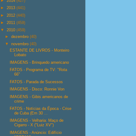
►
2014
(427)
►
2013
(441)
►
2012
(440)
►
2011
(459)
▼
2010
(459)
►
dezembro
(40)
▼
novembro
(40)
ESTANTE DE LIVROS - Monteiro
Lobato
IMAGENS - Brinquedo americano
FATOS - Programa de TV: "Rota
66"
FATOS - Parada de Sucessos
IMAGENS - Disco: Ronnie Von
IMAGENS - Gibis americanos de
crime
FATOS - Notícias da Época - Crise
de Cuba (Em 30 ...
IMAGENS - Velharia: Maço de
Cigarro - X ("Luiz XV")
IMAGENS - Anúncio: Edifício