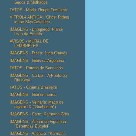
Secos & Molhados
FATOS - Moda: Roupa Feminina
VITROLA ANTIGA: "Ghost Riders
in the Sky/Cavaleiro...
IMAGENS - Brinquedo: Piano-
Livro da Estrela
AVISOS - MURAL DE
LEMBRETES
IMAGENS - Disco: Juca Chaves
IMAGENS - Gibis da Argentina
FATOS - Parada de Sucessos
IMAGENS - Cartaz: "A Ponte do
Rio Kwai"
FATOS - Cinema Brasileiro
IMAGENS - Gibi em cores
IMAGENS - Velharia: Maço de
cigarro IX ("Rochester")
IMAGENS - Carro: Karmann Ghia
IMAGENS - Álbum de Figurinha:
"Estampas Eucalol"
IMAGENS - Anúncio: "Karmann