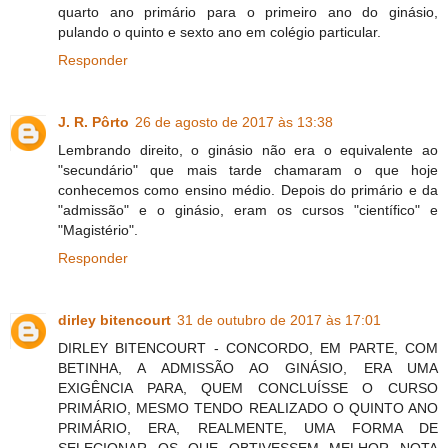
quarto ano primário para o primeiro ano do ginásio,
pulando o quinto e sexto ano em colégio particular.
Responder
J. R. Pôrto
26 de agosto de 2017 às 13:38
Lembrando direito, o ginásio não era o equivalente ao
"secundário" que mais tarde chamaram o que hoje
conhecemos como ensino médio. Depois do primário e da
"admissão" e o ginásio, eram os cursos "científico" e
"Magistério".
Responder
dirley bitencourt
31 de outubro de 2017 às 17:01
DIRLEY BITENCOURT - CONCORDO, EM PARTE, COM
BETINHA, A ADMISSÃO AO GINÁSIO, ERA UMA
EXIGÊNCIA PARA, QUEM CONCLUÍSSE O CURSO
PRIMÁRIO, MESMO TENDO REALIZADO O QUINTO ANO
PRIMÁRIO, ERA, REALMENTE, UMA FORMA DE
SELECIONAR OS QUE OBTIVESSEM MELHOR NOTA