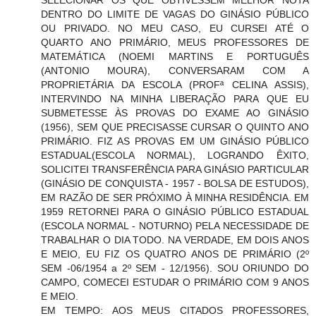
DENTRO DO LIMITE DE VAGAS DO GINÁSIO PÚBLICO
OU PRIVADO. NO MEU CASO, EU CURSEI ATÉ O
QUARTO ANO PRIMÁRIO, MEUS PROFESSORES DE
MATEMÁTICA (NOEMI MARTINS E PORTUGUÊS
(ANTONIO MOURA), CONVERSARAM COM A
PROPRIETÁRIA DA ESCOLA (PROFª CELINA ASSIS),
INTERVINDO NA MINHA LIBERAÇÃO PARA QUE EU
SUBMETESSE ÀS PROVAS DO EXAME AO GINÁSIO
(1956), SEM QUE PRECISASSE CURSAR O QUINTO ANO
PRIMÁRIO. FIZ AS PROVAS EM UM GINÁSIO PÚBLICO
ESTADUAL(ESCOLA NORMAL), LOGRANDO ÊXITO,
SOLICITEI TRANSFERÊNCIA PARA GINÁSIO PARTICULAR
(GINÁSIO DE CONQUISTA - 1957 - BOLSA DE ESTUDOS),
EM RAZÃO DE SER PRÓXIMO À MINHA RESIDÊNCIA. EM
1959 RETORNEI PARA O GINÁSIO PÚBLICO ESTADUAL
(ESCOLA NORMAL - NOTURNO) PELA NECESSIDADE DE
TRABALHAR O DIA TODO. NA VERDADE, EM DOIS ANOS
E MEIO, EU FIZ OS QUATRO ANOS DE PRIMÁRIO (2º
SEM -06/1954 a 2º SEM - 12/1956). SOU ORIUNDO DO
CAMPO, COMECEI ESTUDAR O PRIMÁRIO COM 9 ANOS
E MEIO.
EM TEMPO: AOS MEUS CITADOS PROFESSORES,