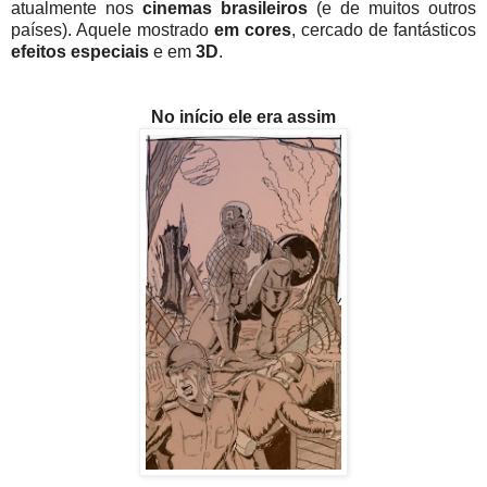
atualmente nos
cinemas brasileiros
(e de muitos outros
países). Aquele mostrado
em cores
, cercado de fantásticos
efeitos especiais
e em
3D
.
No início ele era assim