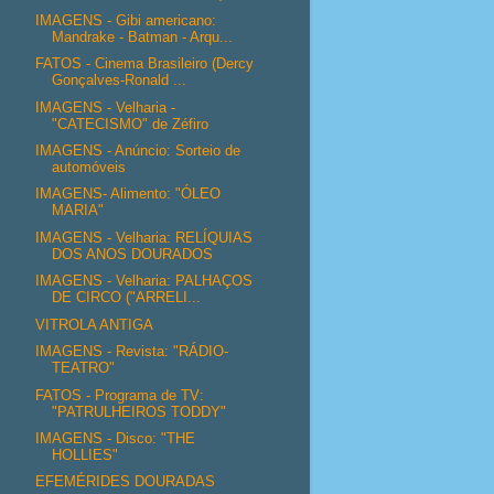
IMAGENS - Gibi americano:
Mandrake - Batman - Arqu...
FATOS - Cinema Brasileiro (Dercy
Gonçalves-Ronald ...
IMAGENS - Velharia -
"CATECISMO" de Zéfiro
IMAGENS - Anúncio: Sorteio de
automóveis
IMAGENS- Alimento: "ÓLEO
MARIA"
IMAGENS - Velharia: RELÍQUIAS
DOS ANOS DOURADOS
IMAGENS - Velharia: PALHAÇOS
DE CIRCO ("ARRELI...
VITROLA ANTIGA
IMAGENS - Revista: "RÁDIO-
TEATRO"
FATOS - Programa de TV:
"PATRULHEIROS TODDY"
IMAGENS - Disco: "THE
HOLLIES"
EFEMÉRIDES DOURADAS