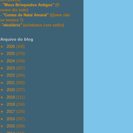
-
"Meus Brinquedos Antigos"
(O
nome diz tudo)
-
"Cestas de Natal Amaral"
(Quem não
se lembra ?)
-
"ekislibris"
(ecletismo com estilo)
Arquivo do blog
►
2026
(168)
►
2025
(276)
►
2024
(249)
►
2023
(287)
►
2022
(294)
►
2021
(300)
►
2020
(207)
►
2019
(211)
►
2018
(204)
►
2017
(226)
►
2016
(297)
►
2015
(368)