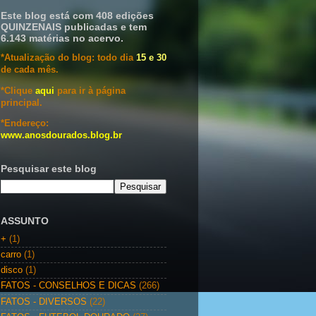
Este blog está com 408 edições
QUINZENAIS publicadas e tem
6.143 matérias no acervo.
*Atualização do blog: todo dia
15 e 30
de cada mês.
*Clique
aqui
para ir à página
principal.
*Endereço:
www.anosdourados.blog.br
Pesquisar este blog
ASSUNTO
+
(1)
carro
(1)
disco
(1)
FATOS - CONSELHOS E DICAS
(266)
FATOS - DIVERSOS
(22)