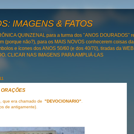
: IMAGENS & FATOS
RÔNICA QUINZENAL para a turma dos "ANOS DOURADOS" rel
bém (porque não?), para os MAIS NOVOS conhecerem coisas da
olos e ícones dos ANOS 50/60 (e dos 40/70), tiradas da WEB 
SADO. CLICAR NAS IMAGENS PARA AMPLIÁ-LAS
11
DE ORAÇÕES
5
, que era chamado de
"DEVOCIONARIO"
.
os de antigamente).