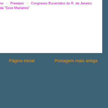
mo
-
Presépio
-
Congresso Eucarístico do R. de Janeiro
sta "Ecos Marianos"
Página inicial
Postagem mais antiga