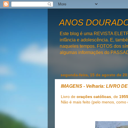
ANOS DOURADOS
Este blog é uma REVISTA ELET
infância e adolescência. E, tam
naqueles tempos. FOTOS dos símb
algumas informações do PAS
segunda-feira, 15 de agosto de 20
IMAGENS - Velharia: LIVRO 
Livro de
orações católicas
, de
195
Não é mais feito (pelo menos, como 