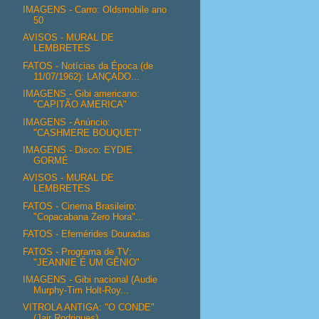
IMAGENS - Carro: Oldsmobile ano
50
AVISOS - MURAL DE
LEMBRETES
FATOS - Notícias da Época (de
11/07/1962): LANÇADO...
IMAGENS - Gibi americano:
"CAPITÃO AMERICA"
IMAGENS - Anúncio:
"CASHMERE BOUQUET"
IMAGENS - Disco: EYDIE
GORMÉ
AVISOS - MURAL DE
LEMBRETES
FATOS - Cinema Brasileiro:
"Copacabana Zero Hora"...
FATOS - Efemérides Douradas
FATOS - Programa de TV:
"JEANNIE É UM GÊNIO"
IMAGENS - Gibi nacional (Audie
Murphy-Tim Holt-Roy...
VITROLA ANTIGA: "O CONDE"
(Jair Rodrigues)