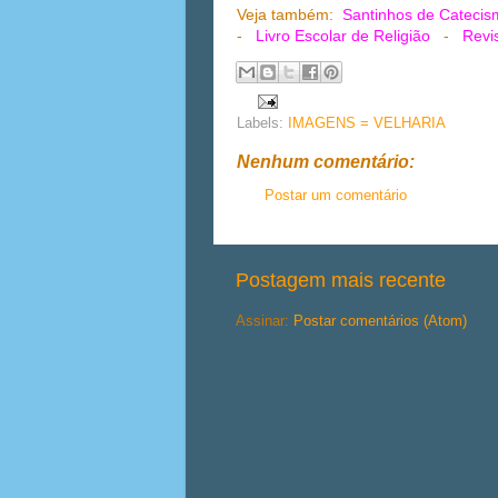
Veja também:
Santinhos de Catecis
-
Livro Escolar de Religião
-
Revi
Labels:
IMAGENS = VELHARIA
Nenhum comentário:
Postar um comentário
Postagem mais recente
Assinar:
Postar comentários (Atom)