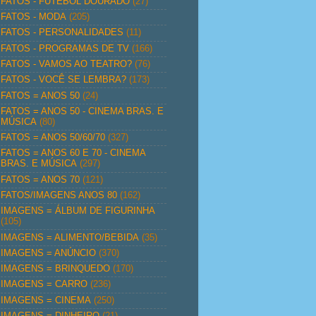
FATOS - FUTEBOL DOURADO
(27)
FATOS - MODA
(205)
FATOS - PERSONALIDADES
(11)
FATOS - PROGRAMAS DE TV
(166)
FATOS - VAMOS AO TEATRO?
(76)
FATOS - VOCÊ SE LEMBRA?
(173)
FATOS = ANOS 50
(24)
FATOS = ANOS 50 - CINEMA BRAS. E
MÚSICA
(80)
FATOS = ANOS 50/60/70
(327)
FATOS = ANOS 60 E 70 - CINEMA
BRAS. E MÚSICA
(297)
FATOS = ANOS 70
(121)
FATOS/IMAGENS ANOS 80
(162)
IMAGENS = ÁLBUM DE FIGURINHA
(105)
IMAGENS = ALIMENTO/BEBIDA
(35)
IMAGENS = ANÚNCIO
(370)
IMAGENS = BRINQUEDO
(170)
IMAGENS = CARRO
(236)
IMAGENS = CINEMA
(250)
IMAGENS = DINHEIRO
(21)