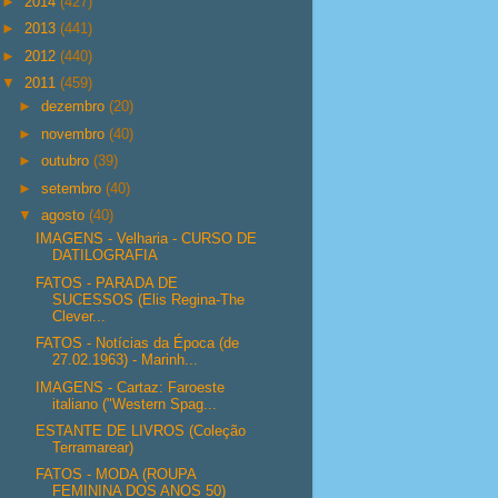
►
2014
(427)
►
2013
(441)
►
2012
(440)
▼
2011
(459)
►
dezembro
(20)
►
novembro
(40)
►
outubro
(39)
►
setembro
(40)
▼
agosto
(40)
IMAGENS - Velharia - CURSO DE
DATILOGRAFIA
FATOS - PARADA DE
SUCESSOS (Elis Regina-The
Clever...
FATOS - Notícias da Época (de
27.02.1963) - Marinh...
IMAGENS - Cartaz: Faroeste
italiano ("Western Spag...
ESTANTE DE LIVROS (Coleção
Terramarear)
FATOS - MODA (ROUPA
FEMININA DOS ANOS 50)