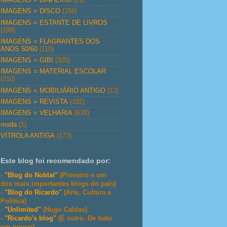
IMAGENS = DISCO
(158)
IMAGENS = ESTANTE DE LIVROS
(199)
IMAGENS = FLAGRANTES DOS
ANOS 50/60
(110)
IMAGENS = GIBI
(325)
IMAGENS = MATERIAL ESCOLAR
(210)
IMAGENS = MOBILIÁRIO ANTIGO
(13)
IMAGENS = REVISTA
(182)
IMAGENS = VELHARIA
(639)
moda
(1)
VITROLA ANTIGA
(173)
Este blog foi recomendado por:
-
"Blog do Noblat"
(Pioneiro e um
dos mais importantes blogs do país)
-
"Blog do Ricardo"
(Arte, Cultura e
Política)
-
"Unlimited"
(Hugo Caldas)
-
"Ricardo's blog"
(É outro. De tudo
um pouco)