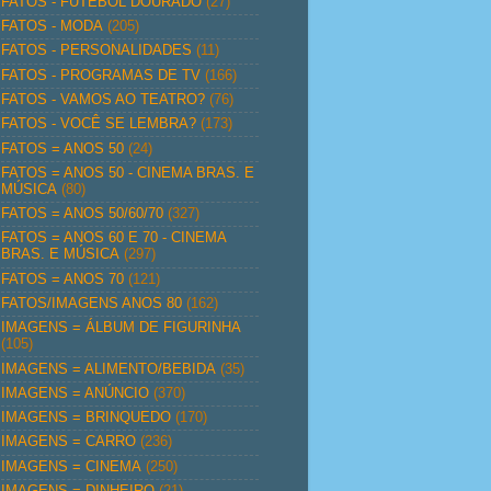
FATOS - FUTEBOL DOURADO
(27)
FATOS - MODA
(205)
FATOS - PERSONALIDADES
(11)
FATOS - PROGRAMAS DE TV
(166)
FATOS - VAMOS AO TEATRO?
(76)
FATOS - VOCÊ SE LEMBRA?
(173)
FATOS = ANOS 50
(24)
FATOS = ANOS 50 - CINEMA BRAS. E
MÚSICA
(80)
FATOS = ANOS 50/60/70
(327)
FATOS = ANOS 60 E 70 - CINEMA
BRAS. E MÚSICA
(297)
FATOS = ANOS 70
(121)
FATOS/IMAGENS ANOS 80
(162)
IMAGENS = ÁLBUM DE FIGURINHA
(105)
IMAGENS = ALIMENTO/BEBIDA
(35)
IMAGENS = ANÚNCIO
(370)
IMAGENS = BRINQUEDO
(170)
IMAGENS = CARRO
(236)
IMAGENS = CINEMA
(250)
IMAGENS = DINHEIRO
(21)