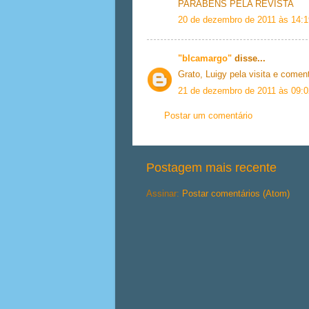
PARABÉNS PELA REVISTA
20 de dezembro de 2011 às 14:1
"blcamargo"
disse...
Grato, Luigy pela visita e comen
21 de dezembro de 2011 às 09:0
Postar um comentário
Postagem mais recente
Assinar:
Postar comentários (Atom)