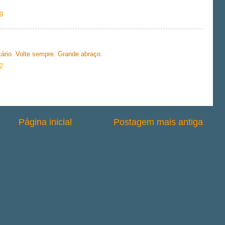
9
tário. Volte sempre. Grande abraço.
2
Página inicial
Postagem mais antiga