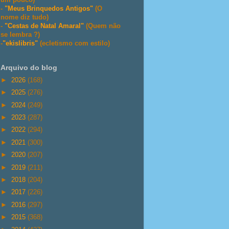
-
"Meus Brinquedos Antigos"
(O
nome diz tudo)
-
"Cestas de Natal Amaral"
(Quem não
se lembra ?)
-
"ekislibris"
(ecletismo com estilo)
Arquivo do blog
►
2026
(168)
►
2025
(276)
►
2024
(249)
►
2023
(287)
►
2022
(294)
►
2021
(300)
►
2020
(207)
►
2019
(211)
►
2018
(204)
►
2017
(226)
►
2016
(297)
►
2015
(368)