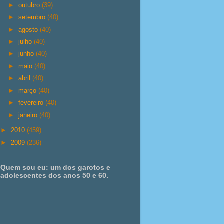
►
outubro
(39)
►
setembro
(40)
►
agosto
(40)
►
julho
(40)
►
junho
(40)
►
maio
(40)
►
abril
(40)
►
março
(40)
►
fevereiro
(40)
►
janeiro
(40)
►
2010
(459)
►
2009
(236)
Quem sou eu: um dos garotos e
adolescentes dos anos 50 e 60.