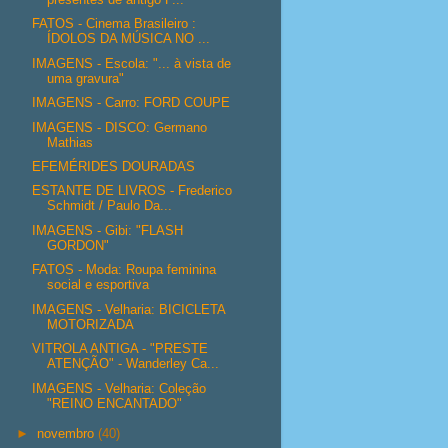
FATOS - Cinema Brasileiro :
ÍDOLOS DA MÚSICA NO ...
IMAGENS - Escola: "... à vista de
uma gravura"
IMAGENS - Carro: FORD COUPE
IMAGENS - DISCO: Germano
Mathias
EFEMÉRIDES DOURADAS
ESTANTE DE LIVROS - Frederico
Schmidt / Paulo Da...
IMAGENS - Gibi: "FLASH
GORDON"
FATOS - Moda: Roupa feminina
social e esportiva
IMAGENS - Velharia: BICICLETA
MOTORIZADA
VITROLA ANTIGA - "PRESTE
ATENÇÃO" - Wanderley Ca...
IMAGENS - Velharia: Coleção
"REINO ENCANTADO"
►
novembro
(40)