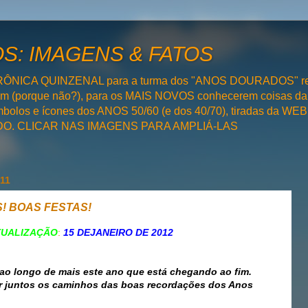
: IMAGENS & FATOS
RÔNICA QUINZENAL para a turma dos "ANOS DOURADOS" rel
bém (porque não?), para os MAIS NOVOS conhecerem coisas da
olos e ícones dos ANOS 50/60 (e dos 40/70), tiradas da WEB 
SADO. CLICAR NAS IMAGENS PARA AMPLIÁ-LAS
011
! BOAS FESTAS!
TUALIZAÇÃO
:
15 DEJANEIRO DE 2012
o longo de mais este ano que está chegando ao fim.
ar juntos os caminhos das boas recordações dos Anos