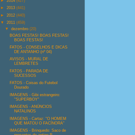
►
2014
(427)
►
2013
(441)
►
2012
(440)
▼
2011
(459)
▼
dezembro
(20)
BOAS FESTAS! BOAS FESTAS!
BOAS FESTAS!
FATOS - CONSELHOS E DICAS
DE ANTANHO (nº 04)
AVISOS - MURAL DE
LEMBRETES
FATOS - PARADA DE
SUCESSOS
FATOS - Coisas do Futebol
Dourado
IMAGENS - Gibi estrangeiro:
"SUPERBOY"
IMAGENS - ANÚNCIOS
NATALINOS
IMAGENS - Cartaz: "O HOMEM
QUE MATOU O FACÍNORA"
IMAGENS - Brinquedo: Saco de
presentes de antigo P...