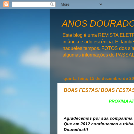
ANOS DOURADOS
Este blog é uma REVISTA ELET
infância e adolescência. E, tam
naqueles tempos. FOTOS dos símb
algumas informações do PAS
quinta-feira, 15 de dezembro de 2
BOAS FESTAS! BOAS FESTAS
PRÓXIMA A
Agradecemos por sua companhia a
Que em 2012 continuemos a trilh
Dourados!!!