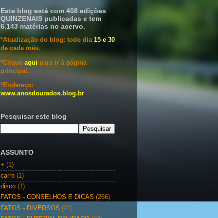
Este blog está com 408 edições
QUINZENAIS publicadas e tem
6.143 matérias no acervo.
*Atualização do blog: todo dia
15 e 30
de cada mês.
*Clique
aqui
para ir à página
principal.
*Endereço:
www.anosdourados.blog.br
Pesquisar este blog
ASSUNTO
+
(1)
carro
(1)
disco
(1)
FATOS - CONSELHOS E DICAS
(266)
FATOS - DIVERSOS
(22)