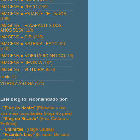
IMAGENS = DISCO
(158)
IMAGENS = ESTANTE DE LIVROS
(199)
IMAGENS = FLAGRANTES DOS
ANOS 50/60
(110)
IMAGENS = GIBI
(325)
IMAGENS = MATERIAL ESCOLAR
(210)
IMAGENS = MOBILIÁRIO ANTIGO
(13)
IMAGENS = REVISTA
(182)
IMAGENS = VELHARIA
(639)
moda
(1)
VITROLA ANTIGA
(173)
Este blog foi recomendado por:
-
"Blog do Noblat"
(Pioneiro e um
dos mais importantes blogs do país)
-
"Blog do Ricardo"
(Arte, Cultura e
Política)
-
"Unlimited"
(Hugo Caldas)
-
"Ricardo's blog"
(É outro. De tudo
um pouco)