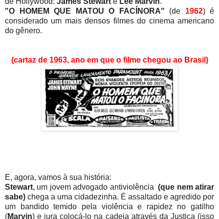
de Hollywood:
James Stewart
e
Lee Marvin
.
"O HOMEM QUE MATOU O FACÍNORA"
(de
1962
) é
considerado um mais densos filmes do cinema americano
do gênero.
(cartaz de
1963, ano em que o filme chegou ao Brasil)
E, agora, vamos à sua história:
Stewart
, um jovem advogado antiviolência
(que nem atirar
sabe)
chega a uma cidadezinha. É assaltado e agredido por
um bandido temido pela violência e rapidez no gatilho
(
Marvin
) e jura colocá-lo na cadeia através da Justiça (isso