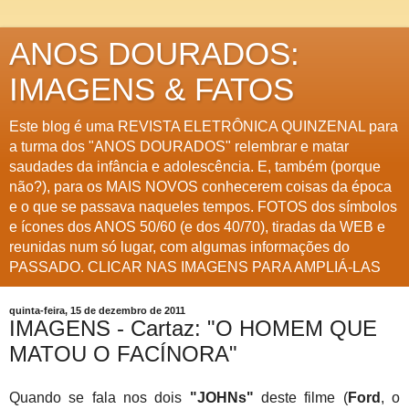
ANOS DOURADOS:
IMAGENS & FATOS
Este blog é uma REVISTA ELETRÔNICA QUINZENAL para
a turma dos "ANOS DOURADOS" relembrar e matar
saudades da infância e adolescência. E, também (porque
não?), para os MAIS NOVOS conhecerem coisas da época
e o que se passava naqueles tempos. FOTOS dos símbolos
e ícones dos ANOS 50/60 (e dos 40/70), tiradas da WEB e
reunidas num só lugar, com algumas informações do
PASSADO. CLICAR NAS IMAGENS PARA AMPLIÁ-LAS
quinta-feira, 15 de dezembro de 2011
IMAGENS - Cartaz: "O HOMEM QUE
MATOU O FACÍNORA"
Quando se fala nos dois
"JOHNs"
deste filme (
Ford
, o