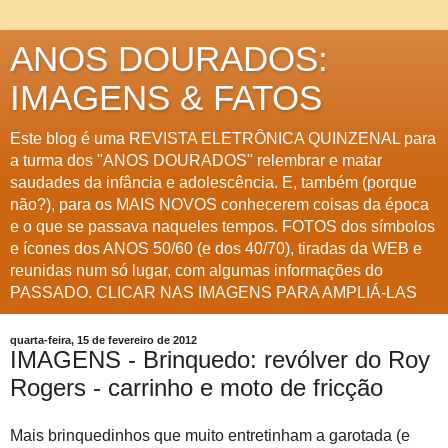
ANOS DOURADOS:
IMAGENS & FATOS
Este blog é uma REVISTA ELETRÔNICA QUINZENAL para
a turma dos "ANOS DOURADOS" relembrar e matar
saudades da infância e adolescência. E, também (porque
não?), para os MAIS NOVOS conhecerem coisas da época
e o que se passava naqueles tempos. FOTOS dos símbolos
e ícones dos ANOS 50/60 (e dos 40/70), tiradas da WEB e
reunidas num só lugar, com algumas informações do
PASSADO. CLICAR NAS IMAGENS PARA AMPLIÁ-LAS
quarta-feira, 15 de fevereiro de 2012
IMAGENS - Brinquedo: revólver do Roy
Rogers - carrinho e moto de fricção
Mais brinquedinhos que muito entretinham a garotada (e