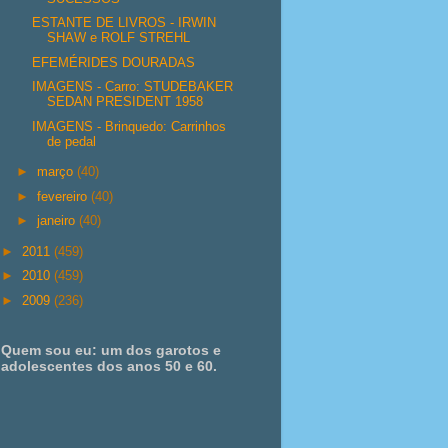
ESTANTE DE LIVROS - IRWIN
SHAW e ROLF STREHL
EFEMÉRIDES DOURADAS
IMAGENS - Carro: STUDEBAKER
SEDAN PRESIDENT 1958
IMAGENS - Brinquedo: Carrinhos
de pedal
►
março
(40)
►
fevereiro
(40)
►
janeiro
(40)
►
2011
(459)
►
2010
(459)
►
2009
(236)
Quem sou eu: um dos garotos e
adolescentes dos anos 50 e 60.