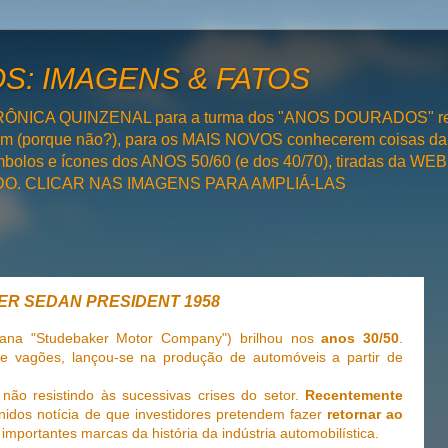
: IMAGENS & FATOS
RÔNICA QUINZENAL para a turma dos "ANOS DOURADOS" rel
bém (porque não?), para os MAIS NOVOS conhecerem coisas da
olos e ícones dos ANOS 50/60 (e dos 40/70), tiradas da WEB 
SADO. CLICAR NAS IMAGENS PARA AMPLIÁ-LAS
KER SEDAN PRESIDENT 1958
icana "Studebaker Motor Company") brilhou nos
anos 30/50
.
de vagões, lançou-se na produção de automóveis a partir de
 não resistindo às sucessivas crises do setor.
Recentemente
nidos notícia de que investidores pretendem fazer
retornar ao
mportantes marcas da história da indústria automobilística.