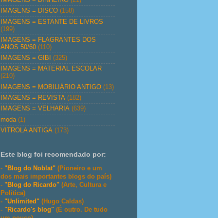
IMAGENS = DISCO
(158)
IMAGENS = ESTANTE DE LIVROS
(199)
IMAGENS = FLAGRANTES DOS
ANOS 50/60
(110)
IMAGENS = GIBI
(325)
IMAGENS = MATERIAL ESCOLAR
(210)
IMAGENS = MOBILIÁRIO ANTIGO
(13)
IMAGENS = REVISTA
(182)
IMAGENS = VELHARIA
(639)
moda
(1)
VITROLA ANTIGA
(173)
Este blog foi recomendado por:
-
"Blog do Noblat"
(Pioneiro e um
dos mais importantes blogs do país)
-
"Blog do Ricardo"
(Arte, Cultura e
Política)
-
"Unlimited"
(Hugo Caldas)
-
"Ricardo's blog"
(É outro. De tudo
um pouco)