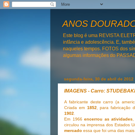
ANOS DOURADOS
Este blog é uma REVISTA ELET
infância e adolescência. E, tam
naqueles tempos. FOTOS dos símb
algumas informações do PAS
segunda-feira, 30 de abril de 2012
IMAGENS - Carro: STUDEBA
A fabricante deste carro (a amer
Criada em
1852
, para fabricação 
1902
.
Em 1966
encerrou as atividades
,
circulou na imprensa dos Estados U
mercado
essa que foi uma das mais i