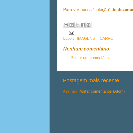
Para ver nossa "coleção" de
dezena
Labels:
IMAGENS = CARRO
Nenhum comentário:
Postar um comentário
Postagem mais recente
Assinar:
Postar comentários (Atom)