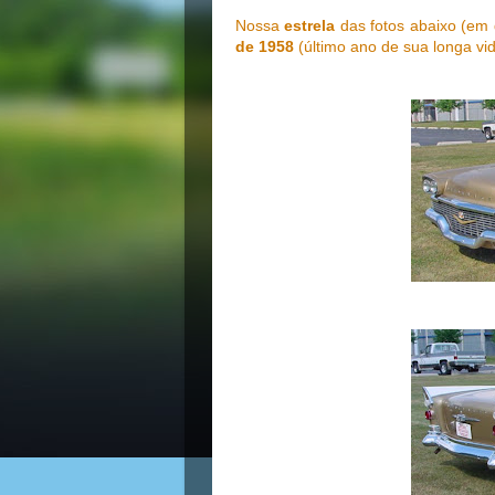
Nossa
estrela
das fotos abaixo (em 
de
1958
(último ano de sua longa vid