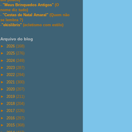
-
"Meus Brinquedos Antigos"
(O
nome diz tudo)
-
"Cestas de Natal Amaral"
(Quem não
se lembra ?)
-
"ekislibris"
(ecletismo com estilo)
Arquivo do blog
►
2026
(168)
►
2025
(276)
►
2024
(249)
►
2023
(287)
►
2022
(294)
►
2021
(300)
►
2020
(207)
►
2019
(211)
►
2018
(204)
►
2017
(226)
►
2016
(297)
►
2015
(368)