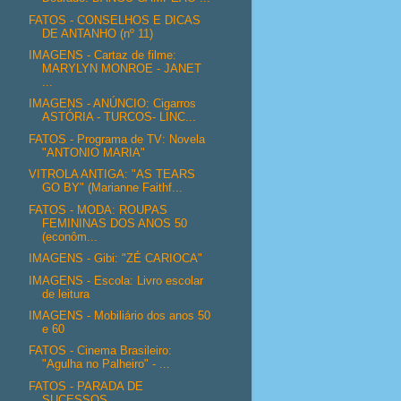
FATOS - CONSELHOS E DICAS
DE ANTANHO (nº 11)
IMAGENS - Cartaz de filme:
MARYLYN MONROE - JANET
...
IMAGENS - ANÚNCIO: Cigarros
ASTÓRIA - TURCOS- LINC...
FATOS - Programa de TV: Novela
"ANTONIO MARIA"
VITROLA ANTIGA: "AS TEARS
GO BY" (Marianne Faithf...
FATOS - MODA: ROUPAS
FEMININAS DOS ANOS 50
(econôm...
IMAGENS - Gibi: "ZÉ CARIOCA"
IMAGENS - Escola: Livro escolar
de leitura
IMAGENS - Mobiliário dos anos 50
e 60
FATOS - Cinema Brasileiro:
"Agulha no Palheiro" - ...
FATOS - PARADA DE
SUCESSOS