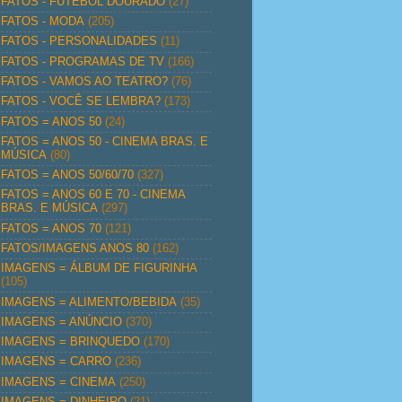
FATOS - FUTEBOL DOURADO
(27)
FATOS - MODA
(205)
FATOS - PERSONALIDADES
(11)
FATOS - PROGRAMAS DE TV
(166)
FATOS - VAMOS AO TEATRO?
(76)
FATOS - VOCÊ SE LEMBRA?
(173)
FATOS = ANOS 50
(24)
FATOS = ANOS 50 - CINEMA BRAS. E
MÚSICA
(80)
FATOS = ANOS 50/60/70
(327)
FATOS = ANOS 60 E 70 - CINEMA
BRAS. E MÚSICA
(297)
FATOS = ANOS 70
(121)
FATOS/IMAGENS ANOS 80
(162)
IMAGENS = ÁLBUM DE FIGURINHA
(105)
IMAGENS = ALIMENTO/BEBIDA
(35)
IMAGENS = ANÚNCIO
(370)
IMAGENS = BRINQUEDO
(170)
IMAGENS = CARRO
(236)
IMAGENS = CINEMA
(250)
IMAGENS = DINHEIRO
(21)