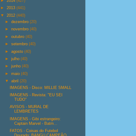
►
2014
(427)
►
2013
(441)
▼
2012
(440)
►
dezembro
(20)
►
novembro
(40)
►
outubro
(40)
►
setembro
(40)
►
agosto
(40)
►
julho
(40)
►
junho
(40)
►
maio
(40)
▼
abril
(20)
IMAGENS - Disco: MILLIE SMALL
IMAGENS - Revista: "EU SEI
TUDO"
AVISOS - MURAL DE
LEMBRETES
IMAGENS - Gibi estrangeiro:
Captain Marvel - Batm...
FATOS - Coisas do Futebol
Dourado: BANGU CAMPEÃO ...