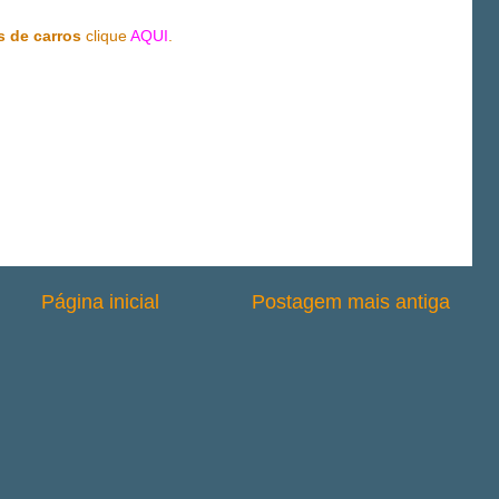
s de
carros
clique
AQUI
.
Página inicial
Postagem mais antiga