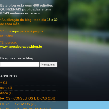
Este blog está com 408 edições
QUINZENAIS publicadas e tem
6.143 matérias no acervo.
*Atualização do blog: todo dia
15 e 30
de cada mês.
*Clique
aqui
para ir à página
principal.
*Endereço:
www.anosdourados.blog.br
Pesquisar este blog
ASSUNTO
+
(1)
carro
(1)
disco
(1)
FATOS - CONSELHOS E DICAS
(266)
FATOS - DIVERSOS
(22)