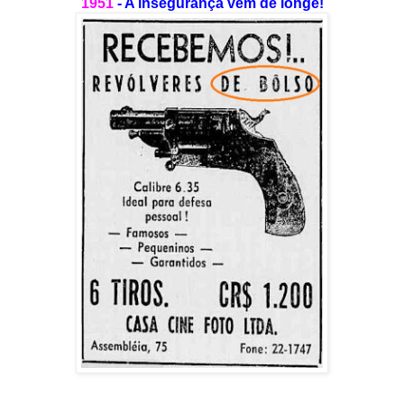
1951
- A insegurança vem de longe!