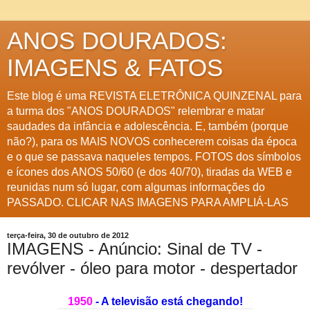
ANOS DOURADOS:
IMAGENS & FATOS
Este blog é uma REVISTA ELETRÔNICA QUINZENAL para
a turma dos "ANOS DOURADOS" relembrar e matar
saudades da infância e adolescência. E, também (porque
não?), para os MAIS NOVOS conhecerem coisas da época
e o que se passava naqueles tempos. FOTOS dos símbolos
e ícones dos ANOS 50/60 (e dos 40/70), tiradas da WEB e
reunidas num só lugar, com algumas informações do
PASSADO. CLICAR NAS IMAGENS PARA AMPLIÁ-LAS
terça-feira, 30 de outubro de 2012
IMAGENS - Anúncio: Sinal de TV -
revólver - óleo para motor - despertador
1950
- A televisão está chegando!