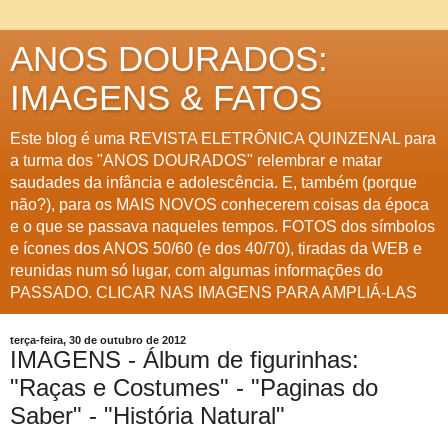
ANOS DOURADOS:
IMAGENS & FATOS
Este blog é uma REVISTA ELETRÔNICA QUINZENAL para
a turma dos "ANOS DOURADOS" relembrar e matar
saudades da infância e adolescência. E, também (porque
não?), para os MAIS NOVOS conhecerem coisas da época
e o que se passava naqueles tempos. FOTOS dos símbolos
e ícones dos ANOS 50/60 (e dos 40/70), tiradas da WEB e
reunidas num só lugar, com algumas informações do
PASSADO. CLICAR NAS IMAGENS PARA AMPLIÁ-LAS
terça-feira, 30 de outubro de 2012
IMAGENS - Álbum de figurinhas:
"Raças e Costumes" - "Paginas do
Saber" - "História Natural"