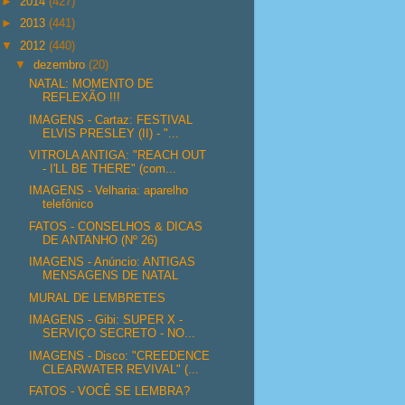
►
2014
(427)
►
2013
(441)
▼
2012
(440)
▼
dezembro
(20)
NATAL: MOMENTO DE
REFLEXÃO !!!
IMAGENS - Cartaz: FESTIVAL
ELVIS PRESLEY (II) - "...
VITROLA ANTIGA: "REACH OUT
- I'LL BE THERE" (com...
IMAGENS - Velharia: aparelho
telefônico
FATOS - CONSELHOS & DICAS
DE ANTANHO (Nº 26)
IMAGENS - Anúncio: ANTIGAS
MENSAGENS DE NATAL
MURAL DE LEMBRETES
IMAGENS - Gibi: SUPER X -
SERVIÇO SECRETO - NO...
IMAGENS - Disco: "CREEDENCE
CLEARWATER REVIVAL" (...
FATOS - VOCÊ SE LEMBRA?