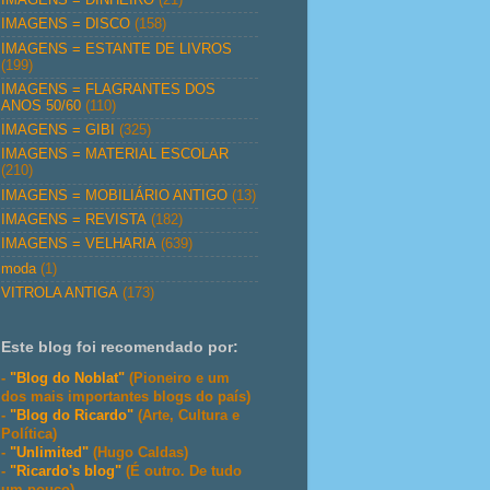
IMAGENS = DISCO
(158)
IMAGENS = ESTANTE DE LIVROS
(199)
IMAGENS = FLAGRANTES DOS
ANOS 50/60
(110)
IMAGENS = GIBI
(325)
IMAGENS = MATERIAL ESCOLAR
(210)
IMAGENS = MOBILIÁRIO ANTIGO
(13)
IMAGENS = REVISTA
(182)
IMAGENS = VELHARIA
(639)
moda
(1)
VITROLA ANTIGA
(173)
Este blog foi recomendado por:
-
"Blog do Noblat"
(Pioneiro e um
dos mais importantes blogs do país)
-
"Blog do Ricardo"
(Arte, Cultura e
Política)
-
"Unlimited"
(Hugo Caldas)
-
"Ricardo's blog"
(É outro. De tudo
um pouco)