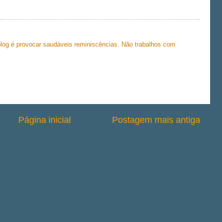
 blog é provocar saudáveis reminiscências. Não trabalhos com
Página inicial
Postagem mais antiga