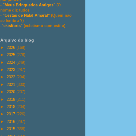
-
"Meus Brinquedos Antigos"
(O
nome diz tudo)
-
"Cestas de Natal Amaral"
(Quem não
se lembra ?)
-
"ekislibris"
(ecletismo com estilo)
Arquivo do blog
►
2026
(168)
►
2025
(276)
►
2024
(249)
►
2023
(287)
►
2022
(294)
►
2021
(300)
►
2020
(207)
►
2019
(211)
►
2018
(204)
►
2017
(226)
►
2016
(297)
►
2015
(368)