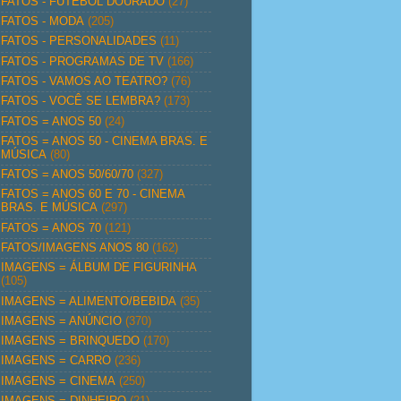
FATOS - FUTEBOL DOURADO
(27)
FATOS - MODA
(205)
FATOS - PERSONALIDADES
(11)
FATOS - PROGRAMAS DE TV
(166)
FATOS - VAMOS AO TEATRO?
(76)
FATOS - VOCÊ SE LEMBRA?
(173)
FATOS = ANOS 50
(24)
FATOS = ANOS 50 - CINEMA BRAS. E
MÚSICA
(80)
FATOS = ANOS 50/60/70
(327)
FATOS = ANOS 60 E 70 - CINEMA
BRAS. E MÚSICA
(297)
FATOS = ANOS 70
(121)
FATOS/IMAGENS ANOS 80
(162)
IMAGENS = ÁLBUM DE FIGURINHA
(105)
IMAGENS = ALIMENTO/BEBIDA
(35)
IMAGENS = ANÚNCIO
(370)
IMAGENS = BRINQUEDO
(170)
IMAGENS = CARRO
(236)
IMAGENS = CINEMA
(250)
IMAGENS = DINHEIRO
(21)