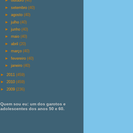
►
outubro
(40)
►
setembro
(40)
►
agosto
(40)
►
julho
(40)
►
junho
(40)
►
maio
(40)
►
abril
(20)
►
março
(40)
►
fevereiro
(40)
►
janeiro
(40)
►
2011
(459)
►
2010
(459)
►
2009
(236)
Quem sou eu: um dos garotos e
adolescentes dos anos 50 e 60.