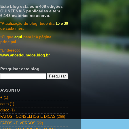
Este blog está com 408 edições
QUINZENAIS publicadas e tem
6.143 matérias no acervo.
*Atualização do blog: todo dia
15 e 30
de cada mês.
*Clique
aqui
para ir à página
principal.
*Endereço:
www.anosdourados.blog.br
Pesquisar este blog
ASSUNTO
+
(1)
carro
(1)
disco
(1)
FATOS - CONSELHOS E DICAS
(266)
FATOS - DIVERSOS
(22)