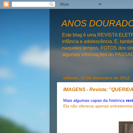
ANOS DOURADOS
Este blog é uma REVISTA ELET
infância e adolescência. E, tam
naqueles tempos. FOTOS dos símb
algumas informações do PAS
sábado, 15 de dezembro de 2012
IMAGENS - Revista: "QUERID
Mais algumas capas da históric
a
rev
Ela não oferecia apenas entretenime