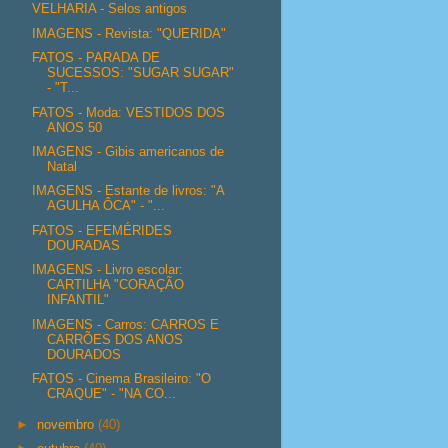
VELHARIA - Selos antigos
IMAGENS - Revista: "QUERIDA"
FATOS - PARADA DE
SUCESSOS: "SUGAR SUGAR"
- "T...
FATOS - Moda: VESTIDOS DOS
ANOS 50
IMAGENS - Gibis americanos de
Natal
IMAGENS - Estante de livros: "A
AGULHA ÔCA" - "...
FATOS - EFEMÉRIDES
DOURADAS
IMAGENS - Livro escolar:
CARTILHA "CORAÇÃO
INFANTIL"
IMAGENS - Carros: CARROS E
CARRÕES DOS ANOS
DOURADOS
FATOS - Cinema Brasileiro: "O
CRAQUE" - "NA CO...
►
novembro
(40)