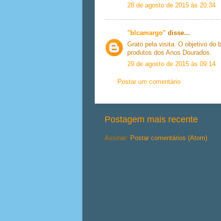
28 de agosto de 2015 às 20:34
"blcamargo"
disse...
Grato pela visita. O objetivo do
produtos dos Anos Dourados.
29 de agosto de 2015 às 09:14
Postar um comentário
Postagem mais recente
Assinar:
Postar comentários (Atom)