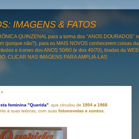
: IMAGENS & FATOS
RÔNICA QUINZENAL para a turma dos "ANOS DOURADOS" rel
bém (porque não?), para os MAIS NOVOS conhecerem coisas da
olos e ícones dos ANOS 50/60 (e dos 40/70), tiradas da WEB 
SADO. CLICAR NAS IMAGENS PARA AMPLIÁ-LAS
A"
ista feminina
"Querida"
, que circulou de
1954 a 1968
.
nto à suas leitoras, com suas
fotonovelas e contos
.