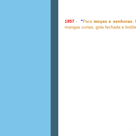
1957
-
"
Para
moças e senhoras
,
mangas curtas, gola fechada e botõ