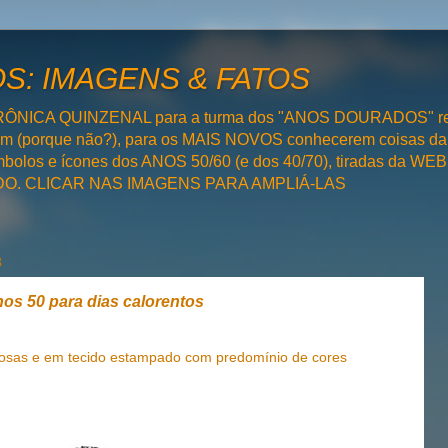
: IMAGENS & FATOS
RÔNICA QUINZENAL para a turma dos "ANOS DOURADOS" rel
bém (porque não?), para os MAIS NOVOS conhecerem coisas da
olos e ícones dos ANOS 50/60 (e dos 40/70), tiradas da WEB 
SADO. CLICAR NAS IMAGENS PARA AMPLIÁ-LAS
3
os 50 para dias calorentos
irosas e em tecido estampado com predomínio de cores