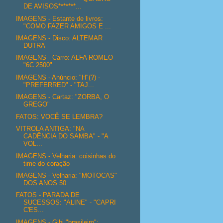
DE AVISOS*******...
IMAGENS - Estante de livros:
"COMO FAZER AMIGOS E ...
IMAGENS - Disco: ALTEMAR
DUTRA
IMAGENS - Carro: ALFA ROMEO
"6C 2500"
IMAGENS - Anúncio: "H"(?) -
"PREFERRED" - "TAJ...
IMAGENS - Cartaz: "ZORBA, O
GREGO"
FATOS: VOCÊ SE LEMBRA?
VITROLA ANTIGA: "NA
CADÊNCIA DO SAMBA" - "A
VOL...
IMAGENS - Velharia: coisinhas do
time do coração
IMAGENS - Velharia: "MOTOCAS"
DOS ANOS 50
FATOS - PARADA DE
SUCESSOS: "ALINE" - "CAPRI
C'ES...
IMAGENS - Gibi "brasileiro":