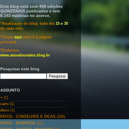
Este blog está com 408 edições
QUINZENAIS publicadas e tem
6.143 matérias no acervo.
*Atualização do blog: todo dia
15 e 30
de cada mês.
*Clique
aqui
para ir à página
principal.
*Endereço:
www.anosdourados.blog.br
Pesquisar este blog
ASSUNTO
+
(1)
carro
(1)
disco
(1)
FATOS - CONSELHOS E DICAS
(266)
FATOS - DIVERSOS
(22)