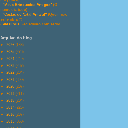
-
"Meus Brinquedos Antigos"
(O
nome diz tudo)
-
"Cestas de Natal Amaral"
(Quem não
se lembra ?)
-
"ekislibris"
(ecletismo com estilo)
Arquivo do blog
►
2026
(168)
►
2025
(276)
►
2024
(249)
►
2023
(287)
►
2022
(294)
►
2021
(300)
►
2020
(207)
►
2019
(211)
►
2018
(204)
►
2017
(226)
►
2016
(297)
►
2015
(368)