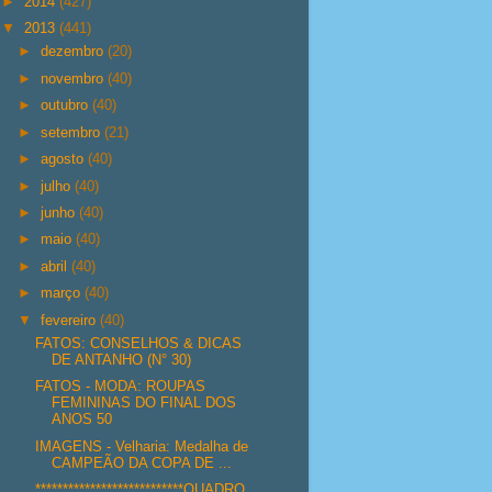
►
2014
(427)
▼
2013
(441)
►
dezembro
(20)
►
novembro
(40)
►
outubro
(40)
►
setembro
(21)
►
agosto
(40)
►
julho
(40)
►
junho
(40)
►
maio
(40)
►
abril
(40)
►
março
(40)
▼
fevereiro
(40)
FATOS: CONSELHOS & DICAS
DE ANTANHO (N° 30)
FATOS - MODA: ROUPAS
FEMININAS DO FINAL DOS
ANOS 50
IMAGENS - Velharia: Medalha de
CAMPEÃO DA COPA DE ...
***************************QUADRO