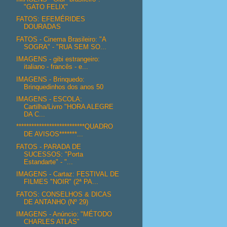
"GATO FELIX"
FATOS: EFEMÉRIDES
DOURADAS
FATOS - Cinema Brasileiro: "A
SOGRA" - "RUA SEM SO...
IMAGENS - gibi estrangeiro:
italiano - francês - e...
IMAGENS - Brinquedo:
Brinquedinhos dos anos 50
IMAGENS - ESCOLA:
Cartilha/Livro "HORA ALEGRE
DA C...
***************************QUADRO
DE AVISOS*******...
FATOS - PARADA DE
SUCESSOS: "Porta
Estandarte" - "...
IMAGENS - Cartaz: FESTIVAL DE
FILMES "NOIR" (2ª PA...
FATOS: CONSELHOS & DICAS
DE ANTANHO (Nº 29)
IMAGENS - Anúncio: "MÉTODO
CHARLES ATLAS"