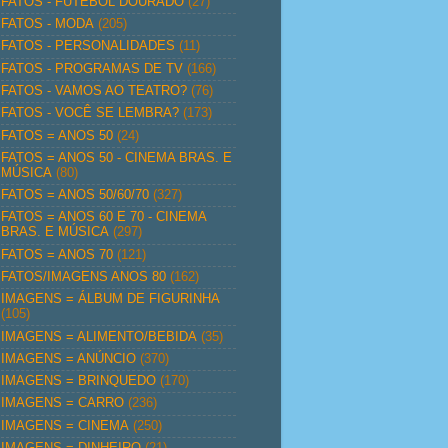
FATOS - FUTEBOL DOURADO
(27)
FATOS - MODA
(205)
FATOS - PERSONALIDADES
(11)
FATOS - PROGRAMAS DE TV
(166)
FATOS - VAMOS AO TEATRO?
(76)
FATOS - VOCÊ SE LEMBRA?
(173)
FATOS = ANOS 50
(24)
FATOS = ANOS 50 - CINEMA BRAS. E
MÚSICA
(80)
FATOS = ANOS 50/60/70
(327)
FATOS = ANOS 60 E 70 - CINEMA
BRAS. E MÚSICA
(297)
FATOS = ANOS 70
(121)
FATOS/IMAGENS ANOS 80
(162)
IMAGENS = ÁLBUM DE FIGURINHA
(105)
IMAGENS = ALIMENTO/BEBIDA
(35)
IMAGENS = ANÚNCIO
(370)
IMAGENS = BRINQUEDO
(170)
IMAGENS = CARRO
(236)
IMAGENS = CINEMA
(250)
IMAGENS = DINHEIRO
(21)