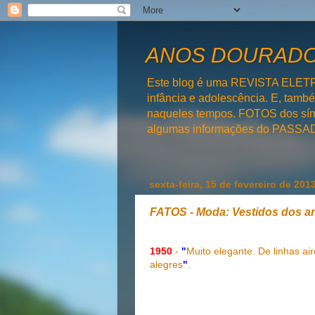
ANOS DOURADOS
Este blog é uma REVISTA ELET
infância e adolescência. E, tam
naqueles tempos. FOTOS dos símb
algumas informações do PAS
sexta-feira, 15 de fevereiro de 201
FATOS - Moda: Vestidos dos an
1950
-
"
Muito elegante. De linhas a
alegres
"
.