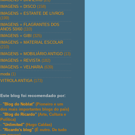
IMAGENS = DISCO
(158)
IMAGENS = ESTANTE DE LIVROS
(199)
IMAGENS = FLAGRANTES DOS
ANOS 50/60
(110)
IMAGENS = GIBI
(325)
IMAGENS = MATERIAL ESCOLAR
(210)
IMAGENS = MOBILIÁRIO ANTIGO
(13)
IMAGENS = REVISTA
(182)
IMAGENS = VELHARIA
(639)
moda
(1)
VITROLA ANTIGA
(173)
Este blog foi recomendado por:
-
"Blog do Noblat"
(Pioneiro e um
dos mais importantes blogs do país)
-
"Blog do Ricardo"
(Arte, Cultura e
Política)
-
"Unlimited"
(Hugo Caldas)
-
"Ricardo's blog"
(É outro. De tudo
um pouco)