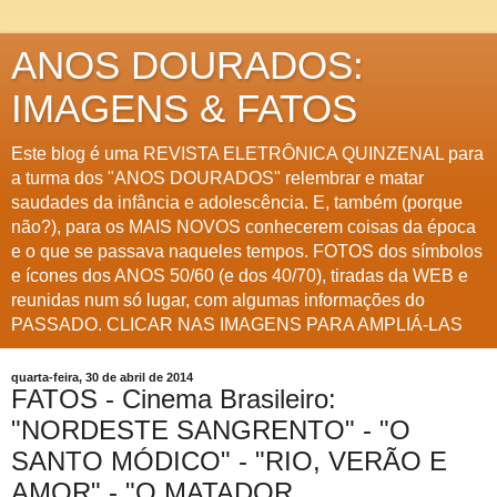
ANOS DOURADOS:
IMAGENS & FATOS
Este blog é uma REVISTA ELETRÔNICA QUINZENAL para
a turma dos "ANOS DOURADOS" relembrar e matar
saudades da infância e adolescência. E, também (porque
não?), para os MAIS NOVOS conhecerem coisas da época
e o que se passava naqueles tempos. FOTOS dos símbolos
e ícones dos ANOS 50/60 (e dos 40/70), tiradas da WEB e
reunidas num só lugar, com algumas informações do
PASSADO. CLICAR NAS IMAGENS PARA AMPLIÁ-LAS
quarta-feira, 30 de abril de 2014
FATOS - Cinema Brasileiro:
"NORDESTE SANGRENTO" - "O
SANTO MÓDICO" - "RIO, VERÃO E
AMOR" - "O MATADOR