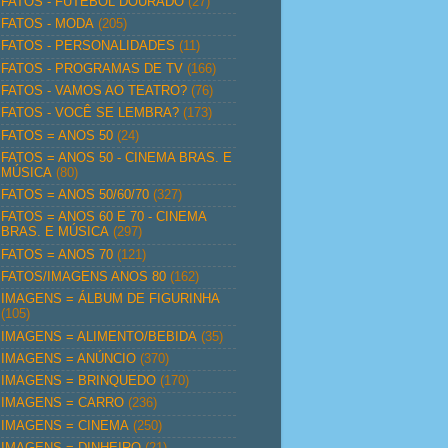
FATOS - FUTEBOL DOURADO
(27)
FATOS - MODA
(205)
FATOS - PERSONALIDADES
(11)
FATOS - PROGRAMAS DE TV
(166)
FATOS - VAMOS AO TEATRO?
(76)
FATOS - VOCÊ SE LEMBRA?
(173)
FATOS = ANOS 50
(24)
FATOS = ANOS 50 - CINEMA BRAS. E
MÚSICA
(80)
FATOS = ANOS 50/60/70
(327)
FATOS = ANOS 60 E 70 - CINEMA
BRAS. E MÚSICA
(297)
FATOS = ANOS 70
(121)
FATOS/IMAGENS ANOS 80
(162)
IMAGENS = ÁLBUM DE FIGURINHA
(105)
IMAGENS = ALIMENTO/BEBIDA
(35)
IMAGENS = ANÚNCIO
(370)
IMAGENS = BRINQUEDO
(170)
IMAGENS = CARRO
(236)
IMAGENS = CINEMA
(250)
IMAGENS = DINHEIRO
(21)