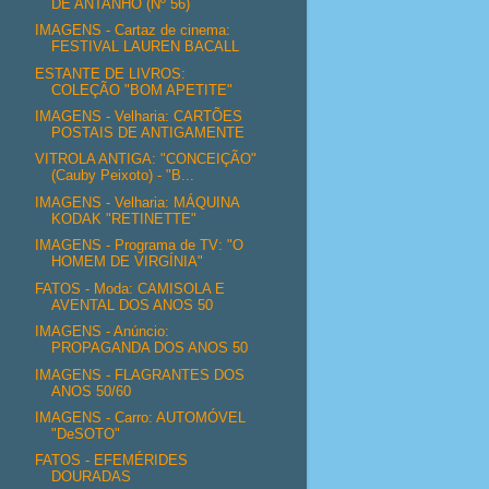
DE ANTANHO (Nº 56)
IMAGENS - Cartaz de cinema:
FESTIVAL LAUREN BACALL
ESTANTE DE LIVROS:
COLEÇÃO "BOM APETITE"
IMAGENS - Velharia: CARTÕES
POSTAIS DE ANTIGAMENTE
VITROLA ANTIGA: "CONCEIÇÃO"
(Cauby Peixoto) - "B...
IMAGENS - Velharia: MÁQUINA
KODAK "RETINETTE"
IMAGENS - Programa de TV: "O
HOMEM DE VIRGÍNIA"
FATOS - Moda: CAMISOLA E
AVENTAL DOS ANOS 50
IMAGENS - Anúncio:
PROPAGANDA DOS ANOS 50
IMAGENS - FLAGRANTES DOS
ANOS 50/60
IMAGENS - Carro: AUTOMÓVEL
"DeSOTO"
FATOS - EFEMÉRIDES
DOURADAS