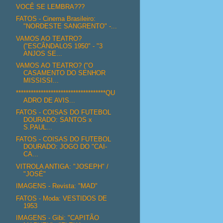
VOCÊ SE LEMBRA???
FATOS - Cinema Brasileiro:
"NORDESTE SANGRENTO" -...
VAMOS AO TEATRO?
("ESCÂNDALOS 1950" - "3
ANJOS SE...
VAMOS AO TEATRO? ("O
CASAMENTO DO SENHOR
MISSISSI...
************************************QU
ADRO DE AVIS...
FATOS - COISAS DO FUTEBOL
DOURADO: SANTOS x
S.PAUL...
FATOS - COISAS DO FUTEBOL
DOURADO: JOGO DO "CAI-
CA...
VITROLA ANTIGA: "JOSEPH" /
"JOSÉ"
IMAGENS - Revista: "MAD"
FATOS - Moda: VESTIDOS DE
1953
IMAGENS - Gibi: "CAPITÃO