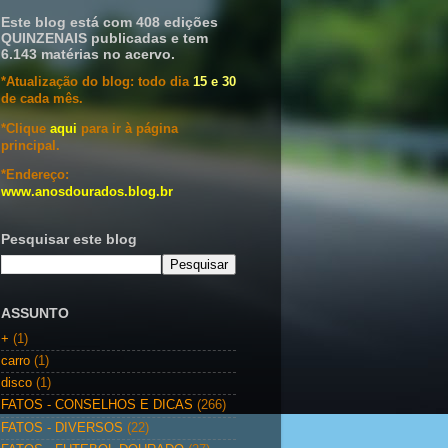
Este blog está com 408 edições
QUINZENAIS publicadas e tem
6.143 matérias no acervo.
*Atualização do blog: todo dia
15 e 30
de cada mês.
*Clique
aqui
para ir à página
principal.
*Endereço:
www.anosdourados.blog.br
Pesquisar este blog
ASSUNTO
+
(1)
carro
(1)
disco
(1)
FATOS - CONSELHOS E DICAS
(266)
FATOS - DIVERSOS
(22)