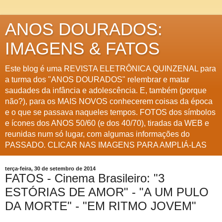
ANOS DOURADOS:
IMAGENS & FATOS
Este blog é uma REVISTA ELETRÔNICA QUINZENAL para
a turma dos "ANOS DOURADOS" relembrar e matar
saudades da infância e adolescência. E, também (porque
não?), para os MAIS NOVOS conhecerem coisas da época
e o que se passava naqueles tempos. FOTOS dos símbolos
e ícones dos ANOS 50/60 (e dos 40/70), tiradas da WEB e
reunidas num só lugar, com algumas informações do
PASSADO. CLICAR NAS IMAGENS PARA AMPLIÁ-LAS
terça-feira, 30 de setembro de 2014
FATOS - Cinema Brasileiro: "3
ESTÓRIAS DE AMOR" - "A UM PULO
DA MORTE" - "EM RITMO JOVEM"