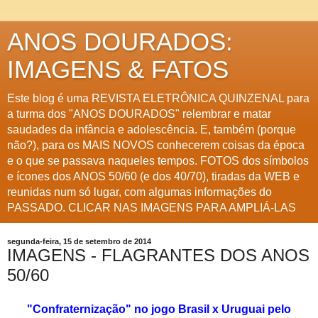
ANOS DOURADOS:
IMAGENS & FATOS
Este blog é uma REVISTA ELETRÔNICA QUINZENAL para
a turma dos "ANOS DOURADOS" relembrar e matar
saudades da infância e adolescência. E, também (porque
não?), para os MAIS NOVOS conhecerem coisas da época
e o que se passava naqueles tempos. FOTOS dos símbolos
e ícones dos ANOS 50/60 (e dos 40/70), tiradas da WEB e
reunidas num só lugar, com algumas informações do
PASSADO. CLICAR NAS IMAGENS PARA AMPLIÁ-LAS
segunda-feira, 15 de setembro de 2014
IMAGENS - FLAGRANTES DOS ANOS
50/60
"Confraternização" no jogo Brasil x Uruguai pelo