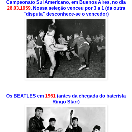
Campeonato Sul Americano, em Buenos Aires, no dia
26.03.1959
. Nossa seleção venceu por 3 a 1 (da outra
"disputa" desconhece-se o vencedor)
Os BEATLES em
1961
(antes da chegada do baterista
Ringo Starr)