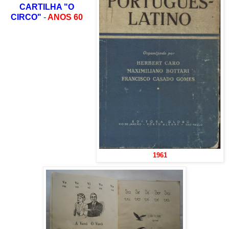
CARTILHA "O
CIRCO"
-
ANOS 60
1961