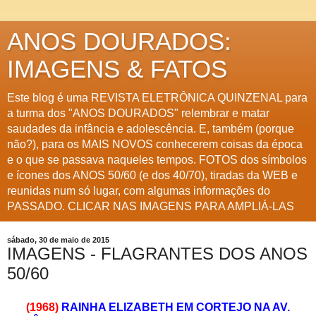
ANOS DOURADOS:
IMAGENS & FATOS
Este blog é uma REVISTA ELETRÔNICA QUINZENAL para
a turma dos "ANOS DOURADOS" relembrar e matar
saudades da infância e adolescência. E, também (porque
não?), para os MAIS NOVOS conhecerem coisas da época
e o que se passava naqueles tempos. FOTOS dos símbolos
e ícones dos ANOS 50/60 (e dos 40/70), tiradas da WEB e
reunidas num só lugar, com algumas informações do
PASSADO. CLICAR NAS IMAGENS PARA AMPLIÁ-LAS
sábado, 30 de maio de 2015
IMAGENS - FLAGRANTES DOS ANOS
50/60
(1968)
RAINHA ELIZABETH EM CORTEJO NA AV.