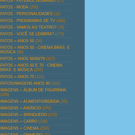
FATOS - FUTEBOL DOURADO
(27)
FATOS - MODA
(205)
FATOS - PERSONALIDADES
(11)
FATOS - PROGRAMAS DE TV
(166)
FATOS - VAMOS AO TEATRO?
(76)
FATOS - VOCÊ SE LEMBRA?
(173)
FATOS = ANOS 50
(24)
FATOS = ANOS 50 - CINEMA BRAS. E
MÚSICA
(80)
FATOS = ANOS 50/60/70
(327)
FATOS = ANOS 60 E 70 - CINEMA
BRAS. E MÚSICA
(297)
FATOS = ANOS 70
(121)
FATOS/IMAGENS ANOS 80
(162)
IMAGENS = ÁLBUM DE FIGURINHA
(105)
IMAGENS = ALIMENTO/BEBIDA
(35)
IMAGENS = ANÚNCIO
(370)
IMAGENS = BRINQUEDO
(170)
IMAGENS = CARRO
(236)
IMAGENS = CINEMA
(250)
IMAGENS = DINHEIRO
(21)