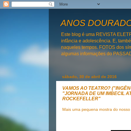
ANOS DOURADOS
Este blog é uma REVISTA ELET
infância e adolescência. E, tam
naqueles tempos. FOTOS dos símb
algumas informações do PAS
sábado, 30 de abril de 2016
VAMOS AO TEATRO? ("INGÊN
"JORNADA DE UM IMBECIL AT
ROCKEFELLER"
Mais uma pequena mostra do nosso t