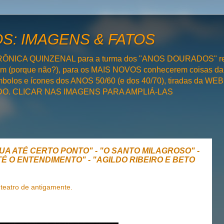
: IMAGENS & FATOS
RÔNICA QUINZENAL para a turma dos "ANOS DOURADOS" rel
bém (porque não?), para os MAIS NOVOS conhecerem coisas da
olos e ícones dos ANOS 50/60 (e dos 40/70), tiradas da WEB 
SADO. CLICAR NAS IMAGENS PARA AMPLIÁ-LAS
UA ATÉ CERTO PONTO" - "O SANTO MILAGROSO" -
É O ENTENDIMENTO" - "AGILDO RIBEIRO E BETO
eatro de antigamente.