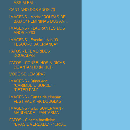
ASSIM EM ...
CANTINHO DOS ANOS 70
IMAGENS - Moda: "ROUPAS DE
BAIXO" FEMININAS DOS AN...
IMAGENS - FLAGRANTES DOS
ANOS 50/60
IMAGENS - Escola: Livro "O
TESOURO DA CRIANÇA"
FATOS - EFEMÉRIDES
DOURADAS
FATOS - CONSELHOS & DICAS
DE ANTANHO (Nº 101)
VOCÊ SE LEMBRA?
IMAGENS - Brinquedo:
"CARIMBE E BORDE" -
"PETER PAN"
IMAGENS - Cartaz de cinema:
FESTIVAL KIRK DOUGLAS
IMAGENS - Gibi: SUPERMAN -
MANDRAKE - FANTASMA
FATOS - Cinema brasileiro:
"BRASIL VERDADE" - "CRÔ...