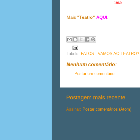
1969
Mais
"Teatro"
AQUI
.
Labels:
FATOS - VAMOS AO TEATRO?
Nenhum comentário:
Postar um comentário
Postagem mais recente
Assinar:
Postar comentários (Atom)