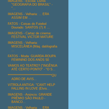
IMAGENS - Escola: Livros
"GEOGRAFIA DO BRASIL" -
"...
IMAGENS - Velharia: ... ERA
ASSIM EM ...
FATOS - Coisas do Futebol
Dourado: SANTOS (7) X ...
IMAGENS - Cartaz de cinema:
FESTIVAL VICTOR MATURE
IMAGENS - Velharia:
MISCELÂNEA (Máq. datilografia
...
FATOS - Moda: GUARDA-ROUPA
FEMININO DOS ANOS 50
VAMOS AO TEATRO? ("INGÊNUA
ATÉ CERTO PONTO" - "O S...
************************************QU
ADRO DE AVIS...
VITROLA ANTIGA: "CAN'T HELP
FALLING IN LOVE (Elvis...
IMAGENS - Anúncio: GRANDE
PRÊMIO SÃO PAULO -
BANCO...
IMAGENS - Velharia: ... ERA