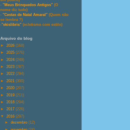
-
"Meus Brinquedos Antigos"
(O
nome diz tudo)
-
"Cestas de Natal Amaral"
(Quem não
se lembra ?)
-
"ekislibris"
(ecletismo com estilo)
Arquivo do blog
►
2026
(168)
►
2025
(276)
►
2024
(249)
►
2023
(287)
►
2022
(294)
►
2021
(300)
►
2020
(207)
►
2019
(211)
►
2018
(204)
►
2017
(226)
▼
2016
(297)
►
dezembro
(12)
►
novembro
(24)