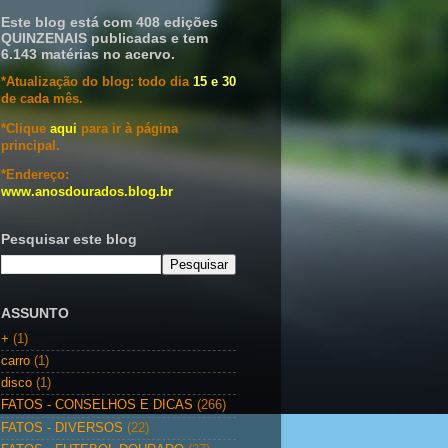
Este blog está com 408 edições
QUINZENAIS publicadas e tem
6.143 matérias no acervo.
*Atualização do blog: todo dia
15 e 30
de cada mês.
*Clique
aqui
para ir à página
principal.
*Endereço:
www.anosdourados.blog.br
Pesquisar este blog
ASSUNTO
+
(1)
carro
(1)
disco
(1)
FATOS - CONSELHOS E DICAS
(266)
FATOS - DIVERSOS
(22)