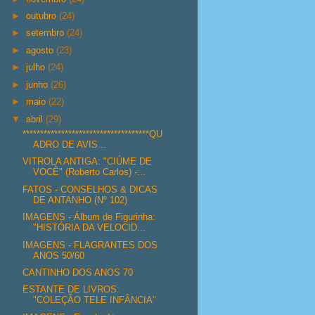
►
outubro
(24)
►
setembro
(24)
►
agosto
(23)
►
julho
(24)
►
junho
(26)
►
maio
(22)
▼
abril
(29)
************************************QU
ADRO DE AVIS...
VITROLA ANTIGA: "CIÚME DE
VOCÊ" (Roberto Carlos) -...
FATOS - CONSELHOS & DICAS
DE ANTANHO (Nº 102)
IMAGENS - Álbum de Figurinha:
"HISTÓRIA DA VELOCID...
IMAGENS - FLAGRANTES DOS
ANOS 50/60
CANTINHO DOS ANOS 70
ESTANTE DE LIVROS:
"COLEÇÃO TELE INFÂNCIA"