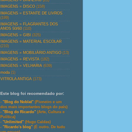
IMAGENS = DISCO
(158)
IMAGENS = ESTANTE DE LIVROS
(199)
IMAGENS = FLAGRANTES DOS
ANOS 50/60
(110)
IMAGENS = GIBI
(325)
IMAGENS = MATERIAL ESCOLAR
(210)
IMAGENS = MOBILIÁRIO ANTIGO
(13)
IMAGENS = REVISTA
(182)
IMAGENS = VELHARIA
(639)
moda
(1)
VITROLA ANTIGA
(173)
Este blog foi recomendado por:
-
"Blog do Noblat"
(Pioneiro e um
dos mais importantes blogs do país)
-
"Blog do Ricardo"
(Arte, Cultura e
Política)
-
"Unlimited"
(Hugo Caldas)
-
"Ricardo's blog"
(É outro. De tudo
um pouco)