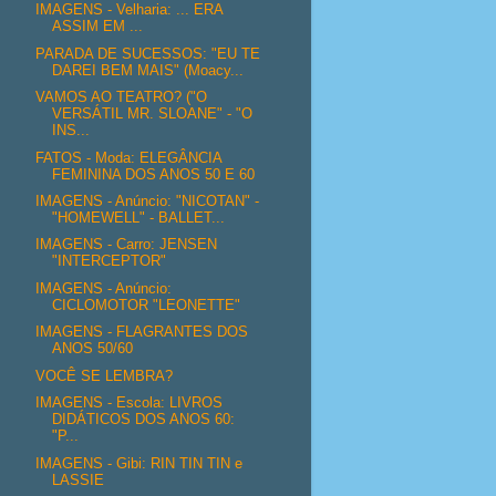
IMAGENS - Velharia: ... ERA
ASSIM EM ...
PARADA DE SUCESSOS: "EU TE
DAREI BEM MAIS" (Moacy...
VAMOS AO TEATRO? ("O
VERSÁTIL MR. SLOANE" - "O
INS...
FATOS - Moda: ELEGÂNCIA
FEMININA DOS ANOS 50 E 60
IMAGENS - Anúncio: "NICOTAN" -
"HOMEWELL" - BALLET...
IMAGENS - Carro: JENSEN
"INTERCEPTOR"
IMAGENS - Anúncio:
CICLOMOTOR "LEONETTE"
IMAGENS - FLAGRANTES DOS
ANOS 50/60
VOCÊ SE LEMBRA?
IMAGENS - Escola: LIVROS
DIDÁTICOS DOS ANOS 60:
"P...
IMAGENS - Gibi: RIN TIN TIN e
LASSIE