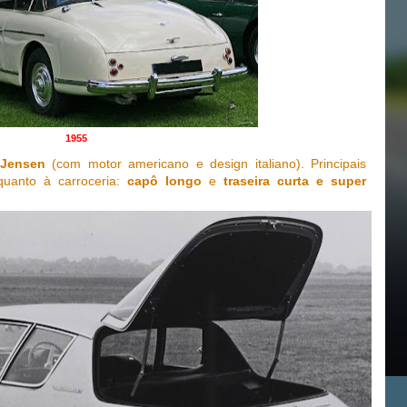
1955
 Jensen
(com motor americano e design italiano). Principais
quanto à carroceria:
capô longo
e
traseira curta e super