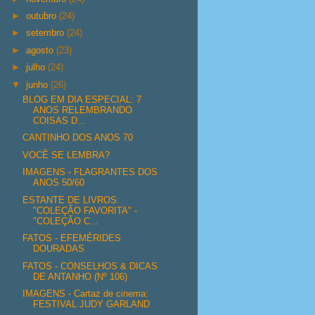
►
outubro
(24)
►
setembro
(24)
►
agosto
(23)
►
julho
(24)
▼
junho
(26)
BLOG EM DIA ESPECIAL: 7
ANOS RELEMBRANDO
COISAS D...
CANTINHO DOS ANOS 70
VOCÊ SE LEMBRA?
IMAGENS - FLAGRANTES DOS
ANOS 50/60
ESTANTE DE LIVROS:
"COLEÇÃO FAVORITA" -
"COLEÇÃO C...
FATOS - EFEMÉRIDES
DOURADAS
FATOS - CONSELHOS & DICAS
DE ANTANHO (Nº 106)
IMAGENS - Cartaz de cinema:
FESTIVAL JUDY GARLAND