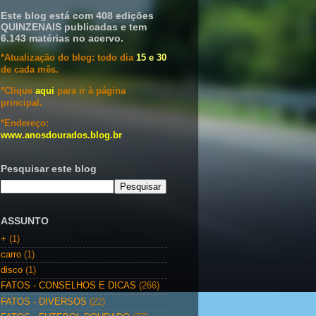
Este blog está com 408 edições
QUINZENAIS publicadas e tem
6.143 matérias no acervo.
*Atualização do blog: todo dia
15 e 30
de cada mês.
*Clique
aqui
para ir à página
principal.
*Endereço:
www.anosdourados.blog.br
Pesquisar este blog
ASSUNTO
+
(1)
carro
(1)
disco
(1)
FATOS - CONSELHOS E DICAS
(266)
FATOS - DIVERSOS
(22)