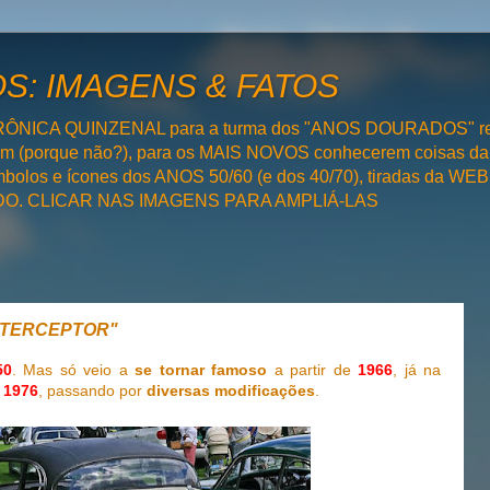
: IMAGENS & FATOS
RÔNICA QUINZENAL para a turma dos "ANOS DOURADOS" rel
bém (porque não?), para os MAIS NOVOS conhecerem coisas da
olos e ícones dos ANOS 50/60 (e dos 40/70), tiradas da WEB 
SADO. CLICAR NAS IMAGENS PARA AMPLIÁ-LAS
INTERCEPTOR"
50
. Mas só veio a
se tornar famoso
a partir de
1966
, já na
é
1976
, passando por
diversas modificações
.