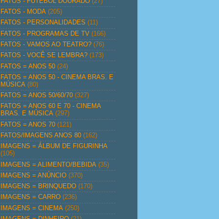
FATOS - FUTEBOL DOURADO
(27)
FATOS - MODA
(205)
FATOS - PERSONALIDADES
(11)
FATOS - PROGRAMAS DE TV
(166)
FATOS - VAMOS AO TEATRO?
(76)
FATOS - VOCÊ SE LEMBRA?
(173)
FATOS = ANOS 50
(24)
FATOS = ANOS 50 - CINEMA BRAS. E
MÚSICA
(80)
FATOS = ANOS 50/60/70
(327)
FATOS = ANOS 60 E 70 - CINEMA
BRAS. E MÚSICA
(297)
FATOS = ANOS 70
(121)
FATOS/IMAGENS ANOS 80
(162)
IMAGENS = ÁLBUM DE FIGURINHA
(105)
IMAGENS = ALIMENTO/BEBIDA
(35)
IMAGENS = ANÚNCIO
(370)
IMAGENS = BRINQUEDO
(170)
IMAGENS = CARRO
(236)
IMAGENS = CINEMA
(250)
IMAGENS = DINHEIRO
(21)