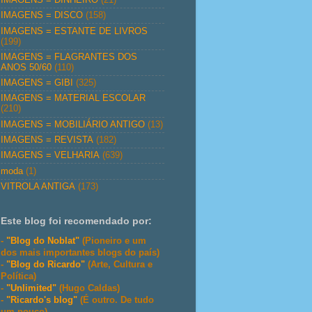
IMAGENS = DISCO
(158)
IMAGENS = ESTANTE DE LIVROS
(199)
IMAGENS = FLAGRANTES DOS
ANOS 50/60
(110)
IMAGENS = GIBI
(325)
IMAGENS = MATERIAL ESCOLAR
(210)
IMAGENS = MOBILIÁRIO ANTIGO
(13)
IMAGENS = REVISTA
(182)
IMAGENS = VELHARIA
(639)
moda
(1)
VITROLA ANTIGA
(173)
Este blog foi recomendado por:
-
"Blog do Noblat"
(Pioneiro e um
dos mais importantes blogs do país)
-
"Blog do Ricardo"
(Arte, Cultura e
Política)
-
"Unlimited"
(Hugo Caldas)
-
"Ricardo's blog"
(É outro. De tudo
um pouco)