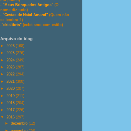
-
"Meus Brinquedos Antigos"
(O
nome diz tudo)
-
"Cestas de Natal Amaral"
(Quem não
se lembra ?)
-
"ekislibris"
(ecletismo com estilo)
Arquivo do blog
►
2026
(168)
►
2025
(276)
►
2024
(249)
►
2023
(287)
►
2022
(294)
►
2021
(300)
►
2020
(207)
►
2019
(211)
►
2018
(204)
►
2017
(226)
▼
2016
(297)
►
dezembro
(12)
►
novembro
(24)