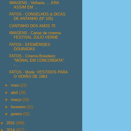
IMAGENS - Velharia: ... ERA
ASSIM EM ...
FATOS - CONSELHOS & DICAS
DE ANTANHO (Nº 105)
CANTINHO DOS ANOS 70
IMAGENS - Cartaz de cinema:
FESTIVAL JÚLIO VERNE
FATOS - EFEMÉRIDES
DOURADAS
FATOS - Cinema Brasileiro:
"MORAL EM CONCORDATA"
-...
FATOS - Moda: VESTIDOS PARA
O VERÃO DE 1963
►
maio
(22)
►
abril
(29)
►
março
(26)
►
fevereiro
(31)
►
janeiro
(32)
►
2015
(368)
►
2014
(427)