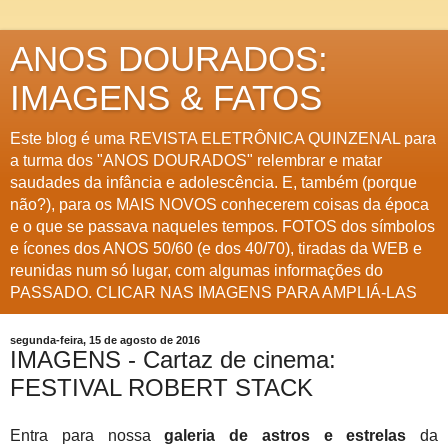
ANOS DOURADOS:
IMAGENS & FATOS
Este blog é uma REVISTA ELETRÔNICA QUINZENAL para
a turma dos "ANOS DOURADOS" relembrar e matar
saudades da infância e adolescência. E, também (porque
não?), para os MAIS NOVOS conhecerem coisas da época
e o que se passava naqueles tempos. FOTOS dos símbolos
e ícones dos ANOS 50/60 (e dos 40/70), tiradas da WEB e
reunidas num só lugar, com algumas informações do
PASSADO. CLICAR NAS IMAGENS PARA AMPLIÁ-LAS
segunda-feira, 15 de agosto de 2016
IMAGENS - Cartaz de cinema:
FESTIVAL ROBERT STACK
Entra para nossa
galeria de astros e estrelas
da