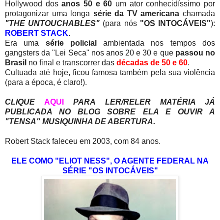
Hollywood dos
anos 50 e 60
um ator conhecidíssimo por
protagonizar uma longa
série da TV americana
chamada
"THE UNTOUCHABLES"
(para nós
"OS INTOCÁVEIS"
):
ROBERT STACK
.
Era uma
série policial
ambientada nos tempos dos
gangsters da "Lei Seca" nos anos 20 e 30 e que
passou no
Brasil
no final e transcorrer das
décadas de 50 e 60
.
Cultuada até hoje, ficou famosa também pela sua violência
(para a época, é claro!).
CLIQUE
AQUI
PARA LER/RELER MATÉRIA JÁ
PUBLICADA NO BLOG SOBRE ELA E OUVIR A
"TENSA" MUSIQUINHA DE ABERTURA.
Robert Stack faleceu em 2003, com 84 anos.
ELE COMO "ELIOT NESS", O AGENTE FEDERAL NA
SÉRIE "OS INTOCÁVEIS"