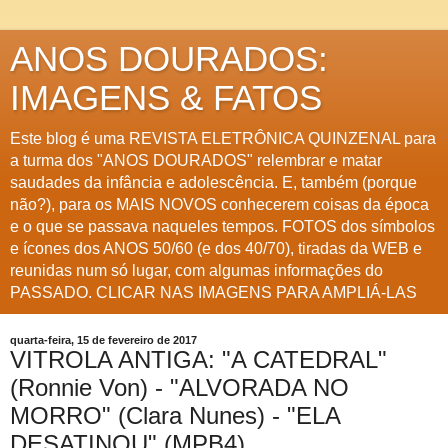
ANOS DOURADOS:
IMAGENS & FATOS
Este blog é uma REVISTA ELETRÔNICA QUINZENAL para
a turma dos "ANOS DOURADOS" relembrar e matar
saudades da infância e adolescência. E, também (porque
não?), para os MAIS NOVOS conhecerem coisas da época
e o que se passava naqueles tempos. FOTOS dos símbolos
e ícones dos ANOS 50/60 (e dos 40/70), tiradas da WEB e
reunidas num só lugar, com algumas informações do
PASSADO. CLICAR NAS IMAGENS PARA AMPLIÁ-LAS
quarta-feira, 15 de fevereiro de 2017
VITROLA ANTIGA: "A CATEDRAL"
(Ronnie Von) - "ALVORADA NO
MORRO" (Clara Nunes) - "ELA
DESATINOU" (MPB4)