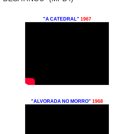
"A CATEDRAL"
1967
"ALVORADA NO MORRO"
1968