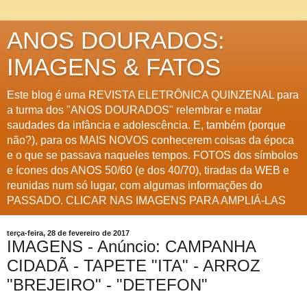
ANOS DOURADOS:
IMAGENS & FATOS
Este blog é uma REVISTA ELETRÔNICA QUINZENAL para
a turma dos "ANOS DOURADOS" relembrar e matar
saudades da infância e adolescência. E, também (porque
não?), para os MAIS NOVOS conhecerem coisas da época
e o que se passava naqueles tempos. FOTOS dos símbolos
e ícones dos ANOS 50/60 (e dos 40/70), tiradas da WEB e
reunidas num só lugar, com algumas informações do
PASSADO. CLICAR NAS IMAGENS PARA AMPLIÁ-LAS
terça-feira, 28 de fevereiro de 2017
IMAGENS - Anúncio: CAMPANHA
CIDADÃ - TAPETE "ITA" - ARROZ
"BREJEIRO" - "DETEFON"