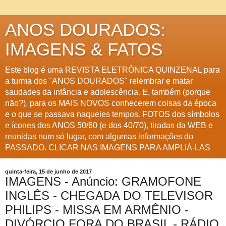
ANOS DOURADOS:
IMAGENS & FATOS
Este blog é uma REVISTA ELETRÔNICA QUINZENAL para
a turma dos "ANOS DOURADOS" relembrar e matar
saudades da infância e adolescência. E, também (porque
não?), para os MAIS NOVOS conhecerem coisas da época
e o que se passava naqueles tempos. FOTOS dos símbolos
e ícones dos ANOS 50/60 (e dos 40/70), tiradas da WEB e
reunidas num só lugar, com algumas informações do
PASSADO. CLICAR NAS IMAGENS PARA AMPLIÁ-LAS
quinta-feira, 15 de junho de 2017
IMAGENS - Anúncio: GRAMOFONE
INGLÊS - CHEGADA DO TELEVISOR
PHILIPS - MISSA EM ARMÊNIO -
DIVÓRCIO FORA DO BRASIL - RÁDIO