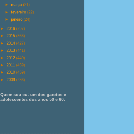
►
março
(21)
►
fevereiro
(22)
►
janeiro
(24)
►
2016
(297)
►
2015
(368)
►
2014
(427)
►
2013
(441)
►
2012
(440)
►
2011
(459)
►
2010
(459)
►
2009
(236)
Quem sou eu: um dos garotos e
adolescentes dos anos 50 e 60.