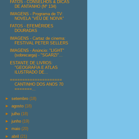
FATOS - CONSELHOS & DICAS
DE ANTANHO (Nº 134)
IMAGENS - Programa de TV:
NOVELA "VÉU DE NOIVA"
FATOS - EFEMÉRIDES
DOURADAS
IMAGENS - Cartaz de cinema:
FESTIVAL PETER SELLERS
IMAGENS - Anúncio: "LIGHT"
(sobrecarga) - "SGARZI"...
ESTANTE DE LIVROS:
"GEOGRAFIA E ATLAS
ILUSTRADO DE...
=====================
CANTINHO DOS ANOS 70
=======...
►
setembro
(18)
►
agosto
(18)
►
julho
(18)
►
junho
(19)
►
maio
(20)
►
abril
(21)