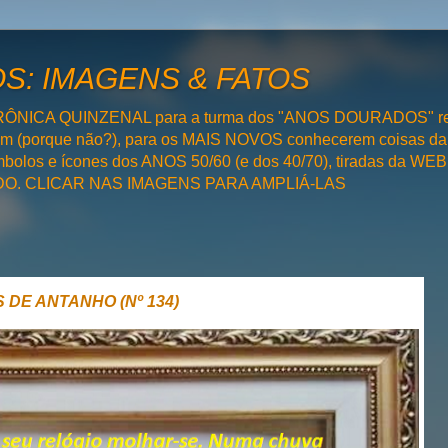
: IMAGENS & FATOS
RÔNICA QUINZENAL para a turma dos "ANOS DOURADOS" rel
bém (porque não?), para os MAIS NOVOS conhecerem coisas da
olos e ícones dos ANOS 50/60 (e dos 40/70), tiradas da WEB 
SADO. CLICAR NAS IMAGENS PARA AMPLIÁ-LAS
 DE ANTANHO (Nº 134)