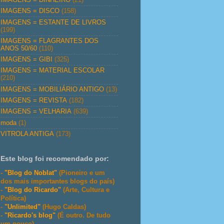
IMAGENS = DISCO
(158)
IMAGENS = ESTANTE DE LIVROS
(199)
IMAGENS = FLAGRANTES DOS
ANOS 50/60
(110)
IMAGENS = GIBI
(325)
IMAGENS = MATERIAL ESCOLAR
(210)
IMAGENS = MOBILIÁRIO ANTIGO
(13)
IMAGENS = REVISTA
(182)
IMAGENS = VELHARIA
(639)
moda
(1)
VITROLA ANTIGA
(173)
Este blog foi recomendado por:
-
"Blog do Noblat"
(Pioneiro e um
dos mais importantes blogs do país)
-
"Blog do Ricardo"
(Arte, Cultura e
Política)
-
"Unlimited"
(Hugo Caldas)
-
"Ricardo's blog"
(É outro. De tudo
um pouco)