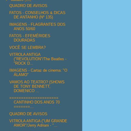
QUADRO DE AVISOS
FATOS - CONSELHOS & DICAS
DE ANTANHO (Nº 135)
IMAGENS - FLAGRANTES DOS
ANOS 50/60
FATOS - EFEMÉRIDES
DOURADAS
VOCÊ SE LEMBRA?
VITROLA ANTIGA
("REVOLUTION"/The Beatles -
"ROCK D...
IMAGENS - Cartaz de cinema: "O
ÁLAMO"
VAMOS AO TEATRO? (SHOWS
DE TONY BENNETT,
DOMENICO ...
=====================
CANTINHO DOS ANOS 70
=======...
QUADRO DE AVISOS
VITROLA ANTIGA ("UM GRANDE
AMOR"/Jerry Adriani - "...