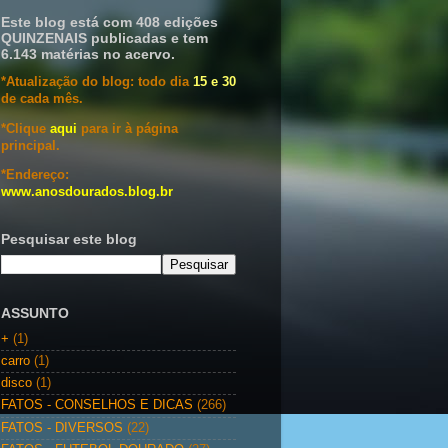
Este blog está com 408 edições
QUINZENAIS publicadas e tem
6.143 matérias no acervo.
*Atualização do blog: todo dia
15 e 30
de cada mês.
*Clique
aqui
para ir à página
principal.
*Endereço:
www.anosdourados.blog.br
Pesquisar este blog
ASSUNTO
+
(1)
carro
(1)
disco
(1)
FATOS - CONSELHOS E DICAS
(266)
FATOS - DIVERSOS
(22)