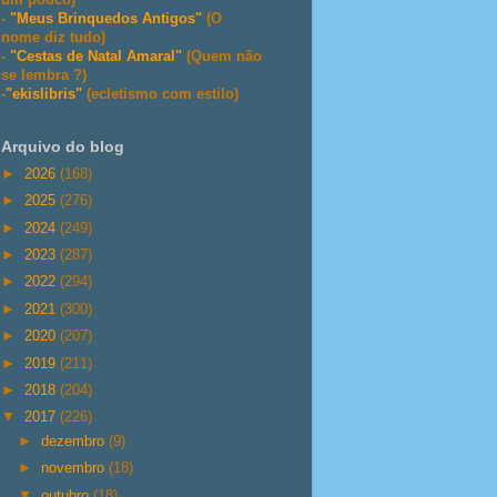
-
"Meus Brinquedos Antigos"
(O
nome diz tudo)
-
"Cestas de Natal Amaral"
(Quem não
se lembra ?)
-
"ekislibris"
(ecletismo com estilo)
Arquivo do blog
►
2026
(168)
►
2025
(276)
►
2024
(249)
►
2023
(287)
►
2022
(294)
►
2021
(300)
►
2020
(207)
►
2019
(211)
►
2018
(204)
▼
2017
(226)
►
dezembro
(9)
►
novembro
(18)
▼
outubro
(18)