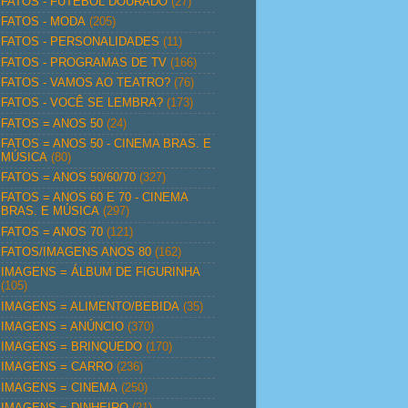
FATOS - FUTEBOL DOURADO
(27)
FATOS - MODA
(205)
FATOS - PERSONALIDADES
(11)
FATOS - PROGRAMAS DE TV
(166)
FATOS - VAMOS AO TEATRO?
(76)
FATOS - VOCÊ SE LEMBRA?
(173)
FATOS = ANOS 50
(24)
FATOS = ANOS 50 - CINEMA BRAS. E
MÚSICA
(80)
FATOS = ANOS 50/60/70
(327)
FATOS = ANOS 60 E 70 - CINEMA
BRAS. E MÚSICA
(297)
FATOS = ANOS 70
(121)
FATOS/IMAGENS ANOS 80
(162)
IMAGENS = ÁLBUM DE FIGURINHA
(105)
IMAGENS = ALIMENTO/BEBIDA
(35)
IMAGENS = ANÚNCIO
(370)
IMAGENS = BRINQUEDO
(170)
IMAGENS = CARRO
(236)
IMAGENS = CINEMA
(250)
IMAGENS = DINHEIRO
(21)