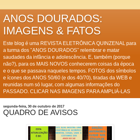
ANOS DOURADOS:
IMAGENS & FATOS
Este blog é uma REVISTA ELETRÔNICA QUINZENAL para
a turma dos "ANOS DOURADOS" relembrar e matar
saudades da infância e adolescência. E, também (porque
não?), para os MAIS NOVOS conhecerem coisas da época
e o que se passava naqueles tempos. FOTOS dos símbolos
e ícones dos ANOS 50/60 (e dos 40/70), tiradas da WEB e
reunidas num só lugar, com algumas informações do
PASSADO. CLICAR NAS IMAGENS PARA AMPLIÁ-LAS
segunda-feira, 30 de outubro de 2017
QUADRO DE AVISOS