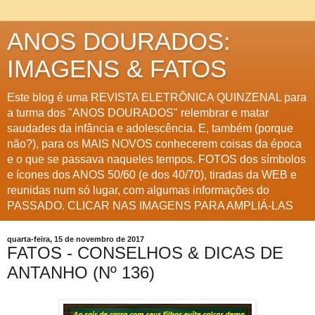
ANOS DOURADOS:
IMAGENS & FATOS
Este blog é uma REVISTA ELETRÔNICA QUINZENAL para
a turma dos "ANOS DOURADOS" relembrar e matar
saudades da infância e adolescência. E, também (porque
não?), para os MAIS NOVOS conhecerem coisas da época
e o que se passava naqueles tempos. FOTOS dos símbolos
e ícones dos ANOS 50/60 (e dos 40/70), tiradas da WEB e
reunidas num só lugar, com algumas informações do
PASSADO. CLICAR NAS IMAGENS PARA AMPLIÁ-LAS
quarta-feira, 15 de novembro de 2017
FATOS - CONSELHOS & DICAS DE
ANTANHO (Nº 136)