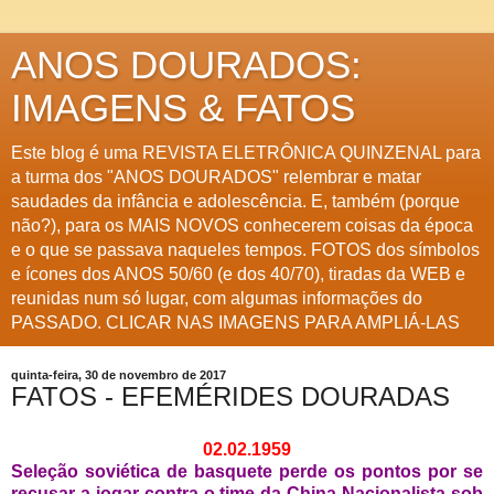
ANOS DOURADOS:
IMAGENS & FATOS
Este blog é uma REVISTA ELETRÔNICA QUINZENAL para
a turma dos "ANOS DOURADOS" relembrar e matar
saudades da infância e adolescência. E, também (porque
não?), para os MAIS NOVOS conhecerem coisas da época
e o que se passava naqueles tempos. FOTOS dos símbolos
e ícones dos ANOS 50/60 (e dos 40/70), tiradas da WEB e
reunidas num só lugar, com algumas informações do
PASSADO. CLICAR NAS IMAGENS PARA AMPLIÁ-LAS
quinta-feira, 30 de novembro de 2017
FATOS - EFEMÉRIDES DOURADAS
02.02.1959
Seleção soviética de basquete perde os pontos por se
recusar a jogar contra o time da China Nacionalista sob