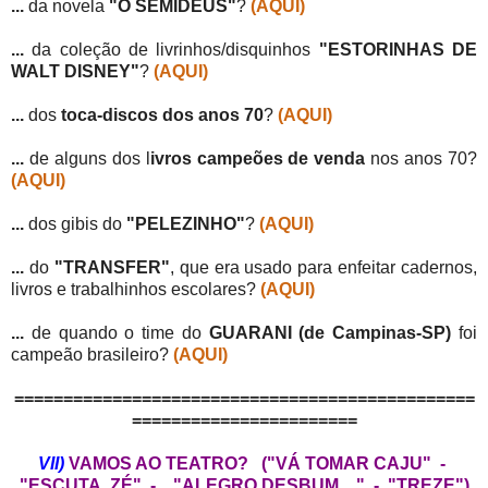
...
da novela
"O SEMIDEUS"
?
(AQUI)
...
da coleção de livrinhos/disquinhos
"ESTORINHAS DE
WALT DISNEY"
?
(AQUI)
...
dos
toca-discos dos anos 70
?
(AQUI)
...
de alguns dos l
ivros campeões de venda
nos anos 70?
(AQUI)
...
dos gibis do
"PELEZINHO"
?
(AQUI)
...
do
"TRANSFER"
, que era usado para enfeitar cadernos,
livros e trabalhinhos escolares?
(AQUI)
...
de quando o time do
GUARANI (de Campinas-SP)
foi
campeão brasileiro?
(AQUI)
===============================================
=======================
VII)
VAMOS AO TEATRO? ("VÁ TOMAR CAJU" -
"ESCUTA, ZÉ" - "ALEGRO DESBUM ..." - "TREZE")