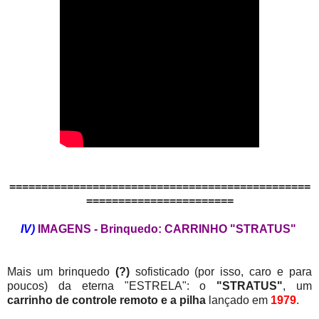
===============================================
=======================
IV)
IMAGENS - Brinquedo: CARRINHO "STRATUS"
Mais um brinquedo
(?)
sofisticado (por isso, caro e para
poucos) da eterna "ESTRELA": o
"STRATUS"
, um
carrinho de controle remoto
e a pilha
lançado em
1979
.