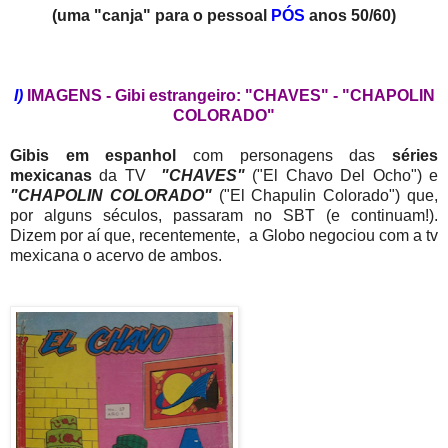
(uma "canja" para o pessoal
PÓS
anos 50/60)
I)
IMAGENS - Gibi estrangeiro: "CHAVES" - "CHAPOLIN
COLORADO"
Gibis em espanhol
com personagens das
séries
mexicanas
da TV
"CHAVES"
("El Chavo Del Ocho") e
"CHAPOLIN COLORADO"
("El Chapulin Colorado") que,
por alguns séculos, passaram no SBT (e continuam!).
Dizem por aí que, recentemente, a Globo negociou com a tv
mexicana o acervo de ambos.