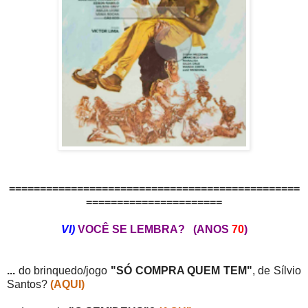
===============================================
======================
VI)
VOCÊ SE LEMBRA? (ANOS
70
)
...
do brinquedo/jogo
"SÓ COMPRA QUEM TEM"
, de Sílvio
Santos?
(AQUI)