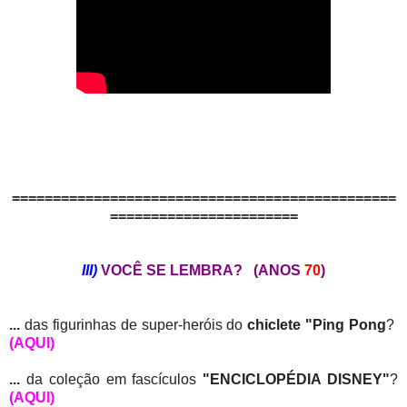
===============================================
=======================
III)
VOCÊ SE LEMBRA? (ANOS
70
)
...
das figurinhas de super-heróis do
chiclete "Ping Pong
?
(AQUI)
...
da coleção em fascículos
"ENCICLOPÉDIA DISNEY"
?
(AQUI)