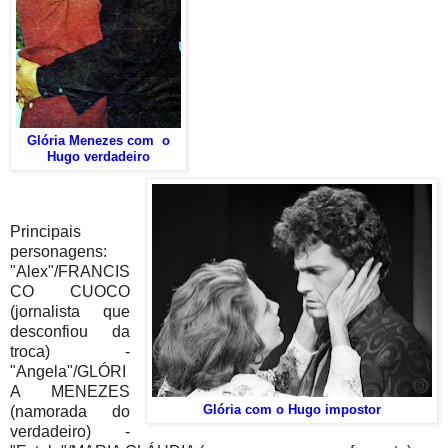
Glória Menezes com o
Hugo verdadeiro
Principais
personagens:
"Alex"/FRANCIS
CO CUOCO
(jornalista que
desconfiou da
troca) -
"Angela"/GLÓRI
A MENEZES
(namorada do
Glória com o Hugo impostor
verdadeiro) -