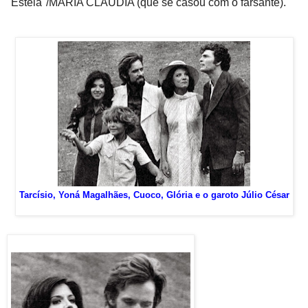
"Estela"/MARIA CLÁUDIA (que se casou com o farsante).
Tarcísio, Yoná Magalhães, Cuoco, Glória e o garoto Júlio César