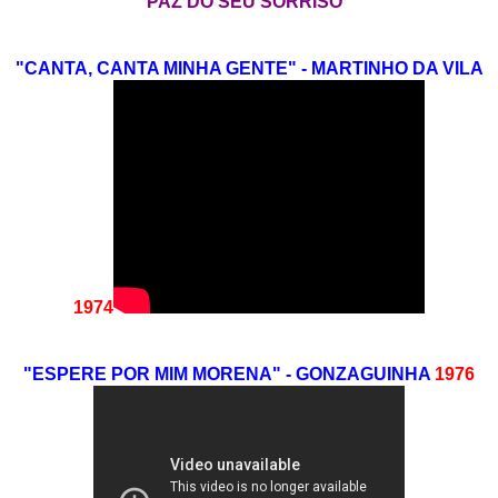
PAZ DO SEU SORRISO"
"CANTA, CANTA MINHA GENTE" - MARTINHO DA VILA
1974
"ESPERE POR MIM MORENA" - GONZAGUINHA
1976