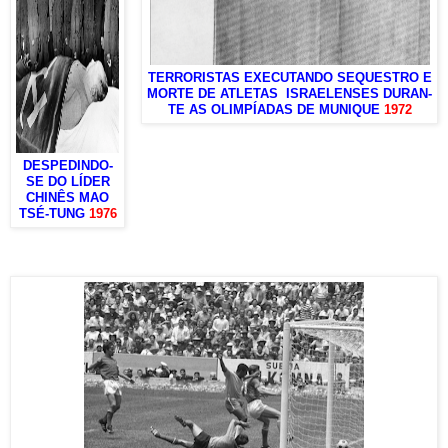
TERRORISTAS EXECUTANDO SEQUESTRO E
MORTE DE ATLETAS ISRAELENSES DURAN-
TE AS OLIMPÍADAS DE MUNIQUE
1972
DESPEDINDO-
SE DO LÍDER
CHINÊS MAO
TSÉ-TUNG
1976