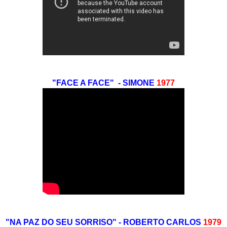
"FACE A FACE" - SIMONE
1977
"NA PAZ DO SEU SORRISO" - ROBERTO CARLOS
1979