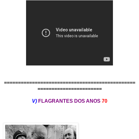
===============================================
=======================
V)
FLAGRANTES DOS ANOS
70