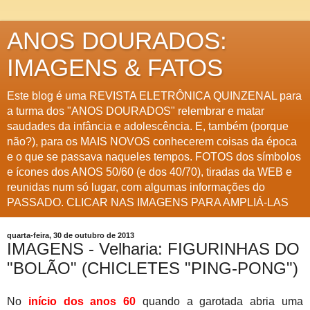
ANOS DOURADOS:
IMAGENS & FATOS
Este blog é uma REVISTA ELETRÔNICA QUINZENAL para
a turma dos "ANOS DOURADOS" relembrar e matar
saudades da infância e adolescência. E, também (porque
não?), para os MAIS NOVOS conhecerem coisas da época
e o que se passava naqueles tempos. FOTOS dos símbolos
e ícones dos ANOS 50/60 (e dos 40/70), tiradas da WEB e
reunidas num só lugar, com algumas informações do
PASSADO. CLICAR NAS IMAGENS PARA AMPLIÁ-LAS
quarta-feira, 30 de outubro de 2013
IMAGENS - Velharia: FIGURINHAS DO
"BOLÃO" (CHICLETES "PING-PONG")
No
início dos anos 60
quando a garotada abria uma