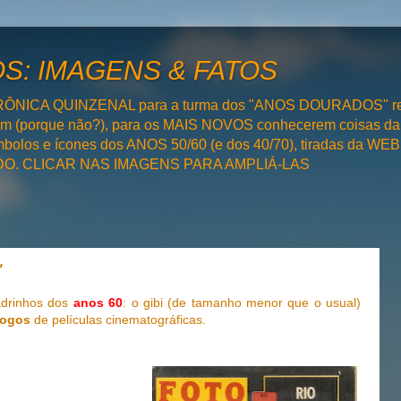
: IMAGENS & FATOS
RÔNICA QUINZENAL para a turma dos "ANOS DOURADOS" rel
bém (porque não?), para os MAIS NOVOS conhecerem coisas da
olos e ícones dos ANOS 50/60 (e dos 40/70), tiradas da WEB 
SADO. CLICAR NAS IMAGENS PARA AMPLIÁ-LAS
"
adrinhos dos
anos 60
: o gibi (de tamanho menor que o usual)
logos
de películas cinematográficas.