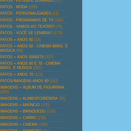
FATOS - FUTEBOL DOURADO
(27)
FATOS - MODA
(205)
FATOS - PERSONALIDADES
(11)
FATOS - PROGRAMAS DE TV
(166)
FATOS - VAMOS AO TEATRO?
(76)
FATOS - VOCÊ SE LEMBRA?
(173)
FATOS = ANOS 50
(24)
FATOS = ANOS 50 - CINEMA BRAS. E
MÚSICA
(80)
FATOS = ANOS 50/60/70
(327)
FATOS = ANOS 60 E 70 - CINEMA
BRAS. E MÚSICA
(297)
FATOS = ANOS 70
(121)
FATOS/IMAGENS ANOS 80
(162)
IMAGENS = ÁLBUM DE FIGURINHA
(105)
IMAGENS = ALIMENTO/BEBIDA
(35)
IMAGENS = ANÚNCIO
(370)
IMAGENS = BRINQUEDO
(170)
IMAGENS = CARRO
(236)
IMAGENS = CINEMA
(250)
IMAGENS = DINHEIRO
(21)