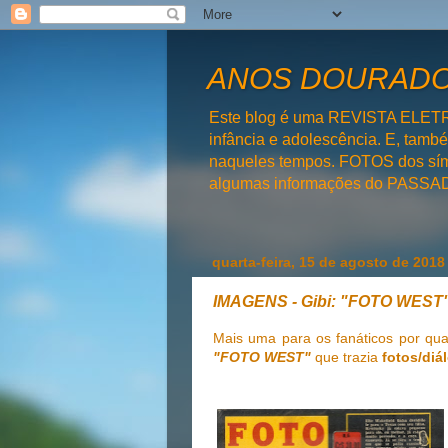
ANOS DOURADOS
Este blog é uma REVISTA ELET
infância e adolescência. E, tam
naqueles tempos. FOTOS dos símb
algumas informações do PAS
quarta-feira, 15 de agosto de 2018
IMAGENS - Gibi: "FOTO WEST
Mais uma para os fanáticos por qu
"FOTO WEST"
que trazia
fotos/diá