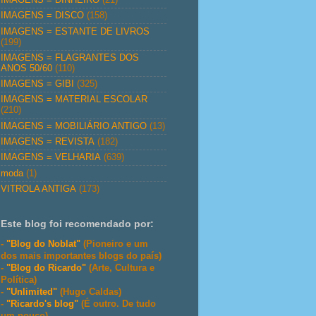
IMAGENS = DISCO
(158)
IMAGENS = ESTANTE DE LIVROS
(199)
IMAGENS = FLAGRANTES DOS
ANOS 50/60
(110)
IMAGENS = GIBI
(325)
IMAGENS = MATERIAL ESCOLAR
(210)
IMAGENS = MOBILIÁRIO ANTIGO
(13)
IMAGENS = REVISTA
(182)
IMAGENS = VELHARIA
(639)
moda
(1)
VITROLA ANTIGA
(173)
Este blog foi recomendado por:
-
"Blog do Noblat"
(Pioneiro e um
dos mais importantes blogs do país)
-
"Blog do Ricardo"
(Arte, Cultura e
Política)
-
"Unlimited"
(Hugo Caldas)
-
"Ricardo's blog"
(É outro. De tudo
um pouco)