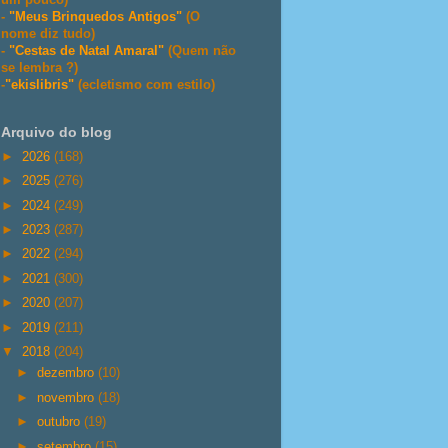
-
"Meus Brinquedos Antigos"
(O
nome diz tudo)
-
"Cestas de Natal Amaral"
(Quem não
se lembra ?)
-
"ekislibris"
(ecletismo com estilo)
Arquivo do blog
►
2026
(168)
►
2025
(276)
►
2024
(249)
►
2023
(287)
►
2022
(294)
►
2021
(300)
►
2020
(207)
►
2019
(211)
▼
2018
(204)
►
dezembro
(10)
►
novembro
(18)
►
outubro
(19)
►
setembro
(15)