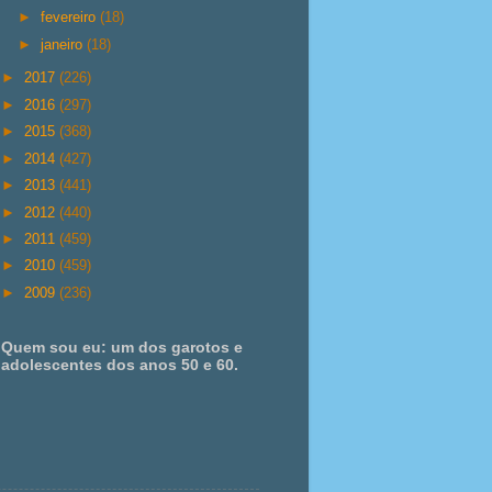
►
fevereiro
(18)
►
janeiro
(18)
►
2017
(226)
►
2016
(297)
►
2015
(368)
►
2014
(427)
►
2013
(441)
►
2012
(440)
►
2011
(459)
►
2010
(459)
►
2009
(236)
Quem sou eu: um dos garotos e
adolescentes dos anos 50 e 60.