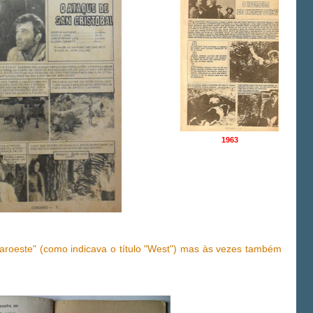
1963
"faroeste" (como indicava o título "West") mas às vezes também