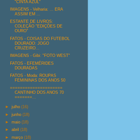
"CINTA AZUL"
IMAGENS - Velharia: ... ERA
ASSIM EM ...
ESTANTE DE LIVROS:
COLEÇÃO "EDIÇÕES DE
OURO"
FATOS - COISAS DO FUTEBOL
DOURADO: JOGO
CRUZEIRO...
IMAGENS - Gibi: "FOTO WEST"
FATOS - EFEMÉRIDES
DOURADAS
FATOS - Moda: ROUPAS
FEMININAS DOS ANOS 50
=====================
CANTINHO DOS ANOS 70
=======...
►
julho
(16)
►
junho
(18)
►
maio
(18)
►
abril
(18)
►
março
(18)