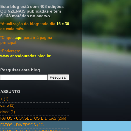
Este blog está com 408 edições
QUINZENAIS publicadas e tem
6.143 matérias no acervo.
*Atualização do blog: todo dia
15 e 30
de cada mês.
*Clique
aqui
para ir à página
principal.
*Endereço:
www.anosdourados.blog.br
Pesquisar este blog
ASSUNTO
+
(1)
carro
(1)
disco
(1)
FATOS - CONSELHOS E DICAS
(266)
FATOS - DIVERSOS
(22)