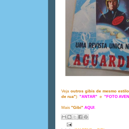
Veja
outros gibis de mesmo estil
de rua"
):
"ANTAR"
e
"FOTO AVE
Mais
"Gibi"
AQUI
.