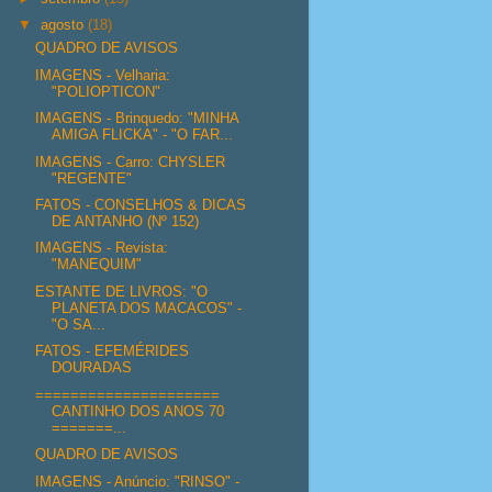
▼
agosto
(18)
QUADRO DE AVISOS
IMAGENS - Velharia:
"POLIOPTICON"
IMAGENS - Brinquedo: "MINHA
AMIGA FLICKA" - "O FAR...
IMAGENS - Carro: CHYSLER
"REGENTE"
FATOS - CONSELHOS & DICAS
DE ANTANHO (Nº 152)
IMAGENS - Revista:
"MANEQUIM"
ESTANTE DE LIVROS: "O
PLANETA DOS MACACOS" -
"O SA...
FATOS - EFEMÉRIDES
DOURADAS
=====================
CANTINHO DOS ANOS 70
=======...
QUADRO DE AVISOS
IMAGENS - Anúncio: "RINSO" -