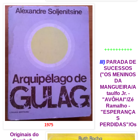
++++++++++
III)
PARADA DE
SUCESSOS
("OS MENINOS
DA
MANGUEIRA/A
taulfo Jr. -
"AVÔHAI"/Zé
Ramalho -
"ESPERANÇA
S
PERDIDAS"/Os
1975
Originais do