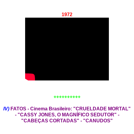
1972
++++++++++
IV)
FATOS - Cinema Brasileiro: "CRUELDADE MORTAL"
- "CASSY JONES, O MAGNÍFICO SEDUTOR" -
"CABEÇAS CORTADAS" - "CANUDOS"