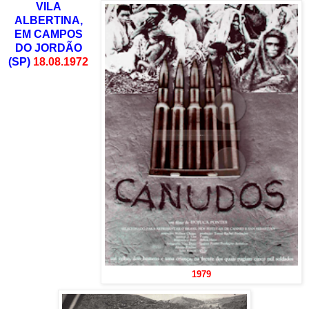
VILA
ALBERTINA,
EM CAMPOS
DO JORDÃO
(SP)
18.08.1972
1979