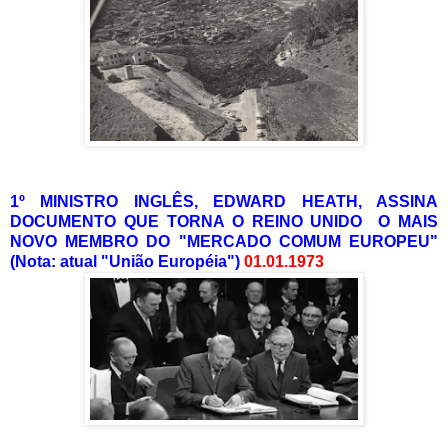
1º MINISTRO INGLÊS, EDWARD HEATH, ASSINA
DOCUMENTO QUE TORNA O REINO UNIDO O MAIS
NOVO MEMBRO DO "MERCADO COMUM EUROPEU"
(Nota: atual "União Européia")
01.01.1973