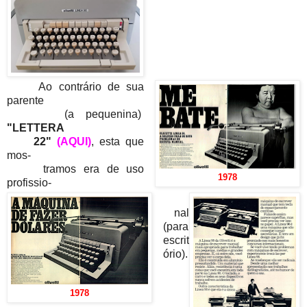
Ao contrário de sua
parente
(a pequenina)
"LETTERA
22"
(AQUI)
, esta que
mos-
tramos era de uso
1978
profissio-
nal
(para
escrit
ório).
1978