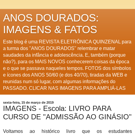
ANOS DOURADOS:
IMAGENS & FATOS
Este blog é uma REVISTA ELETRÔNICA QUINZENAL para
a turma dos "ANOS DOURADOS" relembrar e matar
saudades da infância e adolescência. E, também (porque
não?), para os MAIS NOVOS conhecerem coisas da época
e o que se passava naqueles tempos. FOTOS dos símbolos
e ícones dos ANOS 50/60 (e dos 40/70), tiradas da WEB e
reunidas num só lugar, com algumas informações do
PASSADO. CLICAR NAS IMAGENS PARA AMPLIÁ-LAS
sexta-feira, 15 de março de 2019
IMAGENS - Escola: LIVRO PARA
CURSO DE "ADMISSÃO AO GINÁSIO"
Voltamos ao histórico livro que os estudantes