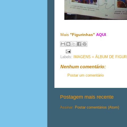
Mais
"Figurinhas"
AQUI
.
Labels:
IMAGENS = ÁLBUM DE FIGUR
Nenhum comentário:
Postar um comentário
Postagem mais recente
Assinar:
Postar comentários (Atom)