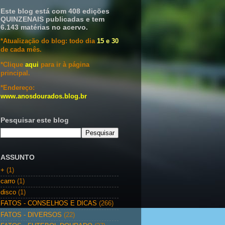
Este blog está com 408 edições
QUINZENAIS publicadas e tem
6.143 matérias no acervo.
*Atualização do blog: todo dia
15 e 30
de cada mês.
*Clique
aqui
para ir à página
principal.
*Endereço:
www.anosdourados.blog.br
Pesquisar este blog
ASSUNTO
+
(1)
carro
(1)
disco
(1)
FATOS - CONSELHOS E DICAS
(266)
FATOS - DIVERSOS
(22)