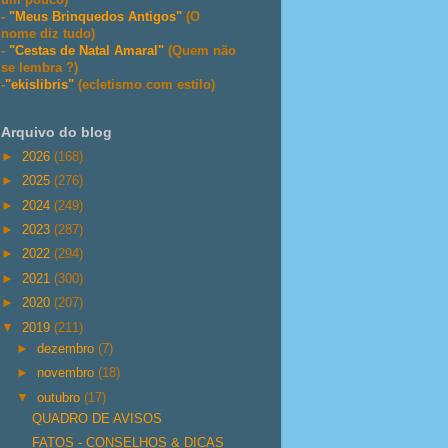
-
"Meus Brinquedos Antigos"
(O
nome diz tudo)
-
"Cestas de Natal Amaral"
(Quem não
se lembra ?)
-
"ekislibris"
(ecletismo com estilo)
Arquivo do blog
►
2026
(168)
►
2025
(276)
►
2024
(249)
►
2023
(287)
►
2022
(294)
►
2021
(300)
►
2020
(207)
▼
2019
(211)
►
dezembro
(7)
►
novembro
(18)
▼
outubro
(17)
QUADRO DE AVISOS
FATOS - CONSELHOS & DICAS