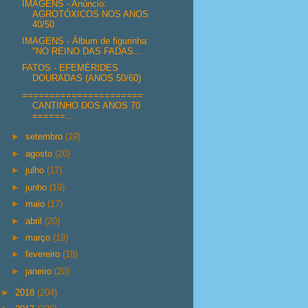
IMAGENS - Anúncio:
AGROTÓXICOS NOS ANOS
40/50
IMAGENS - Álbum de figurinha:
"NO REINO DAS FADAS...
FATOS - EFEMÉRIDES
DOURADAS (ANOS 50/60)
======================
CANTINHO DOS ANOS 70
======...
►
setembro
(19)
►
agosto
(20)
►
julho
(17)
►
junho
(19)
►
maio
(17)
►
abril
(20)
►
março
(19)
►
fevereiro
(18)
►
janeiro
(20)
►
2018
(204)