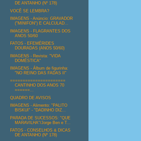
DE ANTANHO (Nº 178)
VOCÊ SE LEMBRA?
IMAGENS - Anúncio: GRAVADOR
("MINIFON") E CALCULAD...
IMAGENS - FLAGRANTES DOS
ANOS 50/60
FATOS - EFEMÉRIDES
DOURADAS (ANOS 50/60)
IMAGENS - Revista: "VIDA
DOMÉSTICA"
IMAGENS - Álbum de figurinha:
"NO REINO DAS FADAS II"
======================
CANTINHO DOS ANOS 70
======...
QUADRO DE AVISOS
IMAGENS - Alimento: "PALITO
BISKUI" - "DADINHO DIZ...
PARADA DE SUCESSOS: "QUE
MARAVILHA"/Jorge Ben e T...
FATOS - CONSELHOS & DICAS
DE ANTANHO (Nº 178)