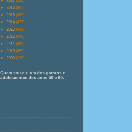
►
2017
(226)
►
2016
(297)
►
2015
(368)
►
2014
(427)
►
2013
(441)
►
2012
(440)
►
2011
(459)
►
2010
(459)
►
2009
(236)
Quem sou eu: um dos garotos e
adolescentes dos anos 50 e 60.