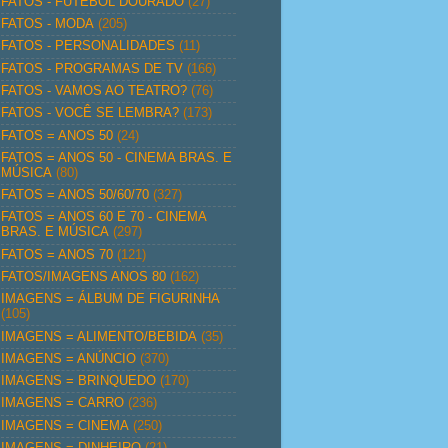
FATOS - FUTEBOL DOURADO
(27)
FATOS - MODA
(205)
FATOS - PERSONALIDADES
(11)
FATOS - PROGRAMAS DE TV
(166)
FATOS - VAMOS AO TEATRO?
(76)
FATOS - VOCÊ SE LEMBRA?
(173)
FATOS = ANOS 50
(24)
FATOS = ANOS 50 - CINEMA BRAS. E
MÚSICA
(80)
FATOS = ANOS 50/60/70
(327)
FATOS = ANOS 60 E 70 - CINEMA
BRAS. E MÚSICA
(297)
FATOS = ANOS 70
(121)
FATOS/IMAGENS ANOS 80
(162)
IMAGENS = ÁLBUM DE FIGURINHA
(105)
IMAGENS = ALIMENTO/BEBIDA
(35)
IMAGENS = ANÚNCIO
(370)
IMAGENS = BRINQUEDO
(170)
IMAGENS = CARRO
(236)
IMAGENS = CINEMA
(250)
IMAGENS = DINHEIRO
(21)