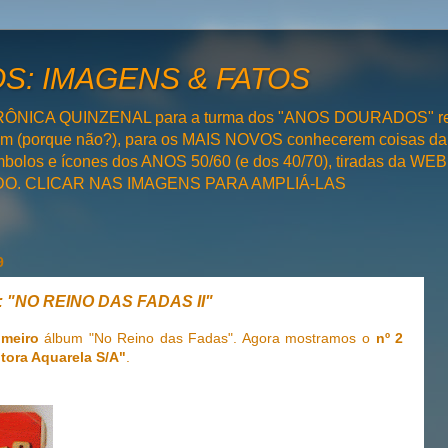
: IMAGENS & FATOS
RÔNICA QUINZENAL para a turma dos "ANOS DOURADOS" rel
bém (porque não?), para os MAIS NOVOS conhecerem coisas da
olos e ícones dos ANOS 50/60 (e dos 40/70), tiradas da WEB 
SADO. CLICAR NAS IMAGENS PARA AMPLIÁ-LAS
9
a: "NO REINO DAS FADAS II"
imeiro
álbum "No Reino das Fadas". Agora mostramos o
nº 2
itora Aquarela S/A"
.