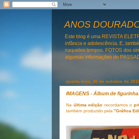
ANOS DOURADOS
Este blog é uma REVISTA ELET
infância e adolescência. E, tam
naqueles tempos. FOTOS dos símb
algumas informações do PAS
quarta-feira, 30 de outubro de 201
IMAGENS - Álbum de figurinh
Na
última edição
recordamos o
pr
também produzido pela
"Gráfica Ed