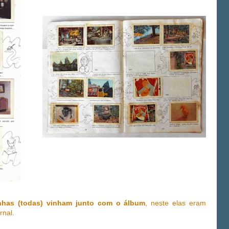
inhas (todas) vinham junto com o álbum
, neste elas eram
rnal.