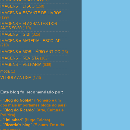
IMAGENS = DISCO
(158)
IMAGENS = ESTANTE DE LIVROS
(199)
IMAGENS = FLAGRANTES DOS
ANOS 50/60
(110)
IMAGENS = GIBI
(325)
IMAGENS = MATERIAL ESCOLAR
(210)
IMAGENS = MOBILIÁRIO ANTIGO
(13)
IMAGENS = REVISTA
(182)
IMAGENS = VELHARIA
(639)
moda
(1)
VITROLA ANTIGA
(173)
Este blog foi recomendado por:
-
"Blog do Noblat"
(Pioneiro e um
dos mais importantes blogs do país)
-
"Blog do Ricardo"
(Arte, Cultura e
Política)
-
"Unlimited"
(Hugo Caldas)
-
"Ricardo's blog"
(É outro. De tudo
um pouco)