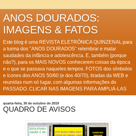
ANOS DOURADOS:
IMAGENS & FATOS
Este blog é uma REVISTA ELETRÔNICA QUINZENAL para
a turma dos "ANOS DOURADOS" relembrar e matar
saudades da infância e adolescência. E, também (porque
não?), para os MAIS NOVOS conhecerem coisas da época
e o que se passava naqueles tempos. FOTOS dos símbolos
e ícones dos ANOS 50/60 (e dos 40/70), tiradas da WEB e
reunidas num só lugar, com algumas informações do
PASSADO. CLICAR NAS IMAGENS PARA AMPLIÁ-LAS
quarta-feira, 30 de outubro de 2019
QUADRO DE AVISOS