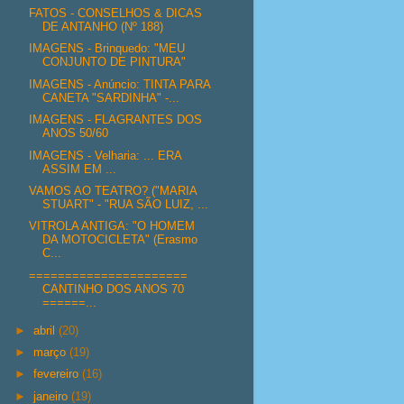
FATOS - CONSELHOS & DICAS
DE ANTANHO (Nº 188)
IMAGENS - Brinquedo: "MEU
CONJUNTO DE PINTURA"
IMAGENS - Anúncio: TINTA PARA
CANETA "SARDINHA" -...
IMAGENS - FLAGRANTES DOS
ANOS 50/60
IMAGENS - Velharia: ... ERA
ASSIM EM ...
VAMOS AO TEATRO? ("MARIA
STUART" - "RUA SÃO LUIZ, ...
VITROLA ANTIGA: "O HOMEM
DA MOTOCICLETA" (Erasmo
C...
======================
CANTINHO DOS ANOS 70
======...
►
abril
(20)
►
março
(19)
►
fevereiro
(16)
►
janeiro
(19)