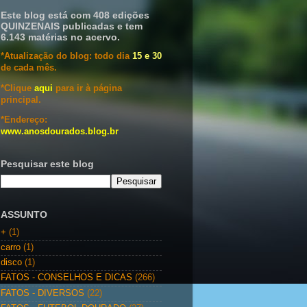
Este blog está com 408 edições
QUINZENAIS publicadas e tem
6.143 matérias no acervo.
*Atualização do blog: todo dia
15 e 30
de cada mês.
*Clique
aqui
para ir à página
principal.
*Endereço:
www.anosdourados.blog.br
Pesquisar este blog
ASSUNTO
+
(1)
carro
(1)
disco
(1)
FATOS - CONSELHOS E DICAS
(266)
FATOS - DIVERSOS
(22)