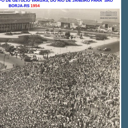
O DE GETÚLIO VARGAS, DO RIO DE JANEIRO PARA SÃO
BORJA-RS
1954