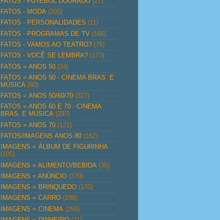
FATOS - FUTEBOL DOURADO
(27)
FATOS - MODA
(205)
FATOS - PERSONALIDADES
(11)
FATOS - PROGRAMAS DE TV
(166)
FATOS - VAMOS AO TEATRO?
(76)
FATOS - VOCÊ SE LEMBRA?
(173)
FATOS = ANOS 50
(24)
FATOS = ANOS 50 - CINEMA BRAS. E
MÚSICA
(80)
FATOS = ANOS 50/60/70
(327)
FATOS = ANOS 60 E 70 - CINEMA
BRAS. E MÚSICA
(297)
FATOS = ANOS 70
(121)
FATOS/IMAGENS ANOS 80
(162)
IMAGENS = ÁLBUM DE FIGURINHA
(105)
IMAGENS = ALIMENTO/BEBIDA
(35)
IMAGENS = ANÚNCIO
(370)
IMAGENS = BRINQUEDO
(170)
IMAGENS = CARRO
(236)
IMAGENS = CINEMA
(250)
IMAGENS = DINHEIRO
(21)