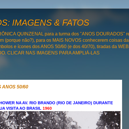
: IMAGENS & FATOS
RÔNICA QUINZENAL para a turma dos "ANOS DOURADOS" rel
bém (porque não?), para os MAIS NOVOS conhecerem coisas da
olos e ícones dos ANOS 50/60 (e dos 40/70), tiradas da WEB 
SADO. CLICAR NAS IMAGENS PARA AMPLIÁ-LAS
 ANOS 50/60
HOWER NA AV. RIO BRANDO (RIO DE JANEIRO) DURANTE
UA VISITA AO BRASIL
1960