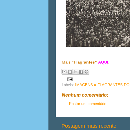
Mais
"Flagrantes"
AQUI
.
Labels:
IMAGENS = FLAGRANTES DOS
Nenhum comentário:
Postar um comentário
Postagem mais recente