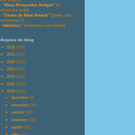
-
"Meus Brinquedos Antigos"
(O
nome diz tudo)
-
"Cestas de Natal Amaral"
(Quem não
se lembra ?)
-
"ekislibris"
(ecletismo com estilo)
Arquivo do blog
►
2026
(168)
►
2025
(276)
►
2024
(249)
►
2023
(287)
►
2022
(294)
►
2021
(300)
▼
2020
(207)
►
dezembro
(8)
►
novembro
(18)
►
outubro
(18)
►
setembro
(18)
►
agosto
(18)
►
julho
(17)