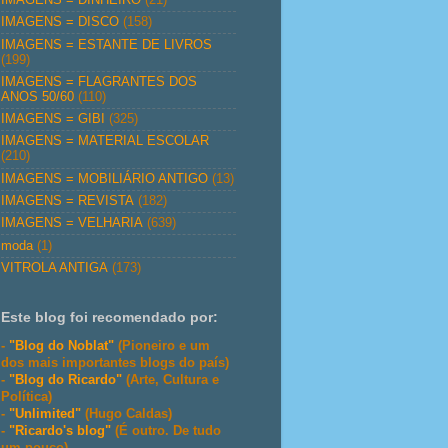
IMAGENS = DISCO
(158)
IMAGENS = ESTANTE DE LIVROS
(199)
IMAGENS = FLAGRANTES DOS
ANOS 50/60
(110)
IMAGENS = GIBI
(325)
IMAGENS = MATERIAL ESCOLAR
(210)
IMAGENS = MOBILIÁRIO ANTIGO
(13)
IMAGENS = REVISTA
(182)
IMAGENS = VELHARIA
(639)
moda
(1)
VITROLA ANTIGA
(173)
Este blog foi recomendado por:
-
"Blog do Noblat"
(Pioneiro e um
dos mais importantes blogs do país)
-
"Blog do Ricardo"
(Arte, Cultura e
Política)
-
"Unlimited"
(Hugo Caldas)
-
"Ricardo's blog"
(É outro. De tudo
um pouco)