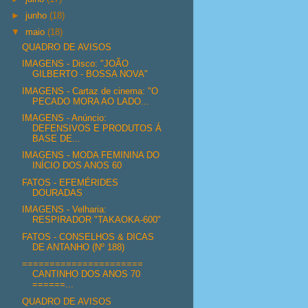
►
junho
(18)
▼
maio
(18)
QUADRO DE AVISOS
IMAGENS - Disco: "JOÃO
GILBERTO - BOSSA NOVA"
IMAGENS - Cartaz de cinema: "O
PECADO MORA AO LADO...
IMAGENS - Anúncio:
DEFENSIVOS E PRODUTOS Á
BASE DE...
IMAGENS - MODA FEMININA DO
INÍCIO DOS ANOS 60
FATOS - EFEMÉRIDES
DOURADAS
IMAGENS - Velharia:
RESPIRADOR "TAKAOKA-600"
FATOS - CONSELHOS & DICAS
DE ANTANHO (Nº 188)
======================
CANTINHO DOS ANOS 70
======...
QUADRO DE AVISOS