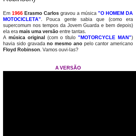
Em
1966
Erasmo Carlos
gravou a música
"O HOMEM DA
MOTOCICLETA"
. Pouca gente sabia que (como era
supercomum nos tempos da Jovem Guarda e bem depois)
ela era
mais uma versão
entre tantas.
A
música original
(com o título
"MOTORCYCLE MAN"
)
havia sido gravada
no mesmo ano
pelo cantor americano
Floyd Robinson
. Vamos ouvi-las?
A VERSÃO