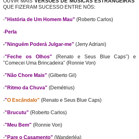
OUVIR MAIS
VERSÕES DE MÚSICAS ESTRANGEIRAS
QUE FIZERAM SUCESSO ENTRE NÓS:
-
"História de Um Homem Mau"
(Roberto Carlos)
-
Perla
-
"Ninguém Poderá Julgar-me"
(Jerry Adriani)
-
"Feche os Olhos"
(Renato e Seus Blue Caps") e
"Comecei Uma Brincadeira" (Ronnie Von)
-
"Não Chore Mais"
(Gilberto Gil)
-
"Ritmo da Chuva"
(Demétrius)
-
"
O Escândalo"
(Renato e Seus Blue Caps)
-
"Brucutu"
(Roberto Carlos)
-
"Meu Bem"
(Ronnie Von)
-
"Pare o Casamento"
(Wanderléa)