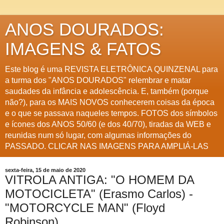
ANOS DOURADOS:
IMAGENS & FATOS
Este blog é uma REVISTA ELETRÔNICA QUINZENAL para
a turma dos "ANOS DOURADOS" relembrar e matar
saudades da infância e adolescência. E, também (porque
não?), para os MAIS NOVOS conhecerem coisas da época
e o que se passava naqueles tempos. FOTOS dos símbolos
e ícones dos ANOS 50/60 (e dos 40/70), tiradas da WEB e
reunidas num só lugar, com algumas informações do
PASSADO. CLICAR NAS IMAGENS PARA AMPLIÁ-LAS
sexta-feira, 15 de maio de 2020
VITROLA ANTIGA: "O HOMEM DA
MOTOCICLETA" (Erasmo Carlos) -
"MOTORCYCLE MAN" (Floyd
Robinson)