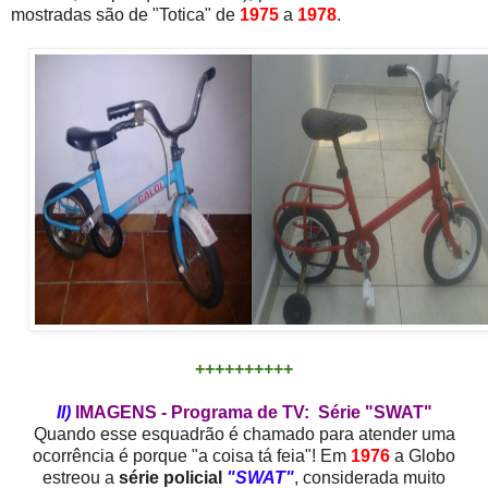
mostradas são de "Totica" de
1975
a
1978
.
++++++++++
II)
IMAGENS - Programa de TV: Série "SWAT"
Quando esse esquadrão é chamado para atender uma
ocorrência é porque "a coisa tá feia"! Em
1976
a Globo
estreou a
série policial
"SWAT"
, considerada muito