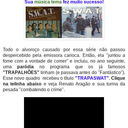
Sua
música tema
fez muito sucesso!
Todo o alvoroço causado por essa série não passou
despercebido pela emissora carioca. Então, ela "juntou a
fome com a vontade de comer" e incluiu, no ano seguinte,
uma
paródia
no programa que os já famosos
"TRAPALHÕES"
tinham (e passava antes do "Fantástico").
Esse novo quadro recebeu o título
"TRAPASWAT"
.
Clique
na telinha abaixo
e veja Renato Aragão e sua turma da
pesada "combatendo o crime".