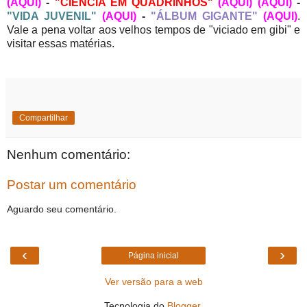
(AQUI)
-
"CIÊNCIA EM QUADRINHOS"
(AQUI)
(AQUI)
-
"VIDA JUVENIL"
(AQUI)
-
"ÁLBUM GIGANTE"
(AQUI)
.
Vale a pena voltar aos velhos tempos de "viciado em gibi" e
visitar essas matérias.
Compartilhar
Nenhum comentário:
Postar um comentário
Aguardo seu comentário.
‹
›
Página inicial
Ver versão para a web
Tecnologia do
Blogger
.