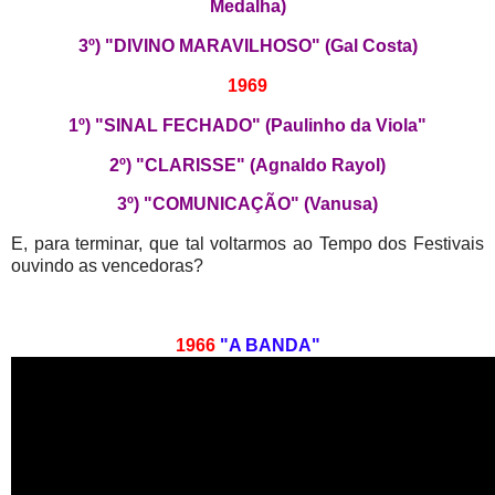
Medalha)
3º) "DIVINO MARAVILHOSO" (Gal Costa)
1969
1º) "SINAL FECHADO" (Paulinho da Viola"
2º) "CLARISSE" (Agnaldo Rayol)
3º) "COMUNICAÇÃO" (Vanusa)
E, para terminar, que tal voltarmos ao Tempo dos Festivais
ouvindo as vencedoras?
1966
"A BANDA"