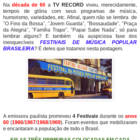
Na
década de 60
a
TV RECORD
viveu, merecidamente,
tempos de glória com seus programas de música,
humorismo, variedades, etc. Afinal, quem não se lembra de
"O Fino da Bossa", "Jovem Guarda", "Bossaudade", "Praça
da Alegria", "Família Trapo", "Papai Sabe Nada", só para
lembrar alguns? E também da auspiciosa fase dos
inesquecíveis
FESTIVAIS DE MÚSICA POPULAR
BRASILEIRA
? É deles que tratamos nesta postagem.
A emissora paulista promoveu
4 Festivais
durante os
anos
60
(
1966
/
1967
/
1968
/
1969
). Foram eventos que mobilizaram
e encantaram a população de todo o Brasil.
EIS AS TRÊS PRIMEIRAS COLOCADAS EM CADA