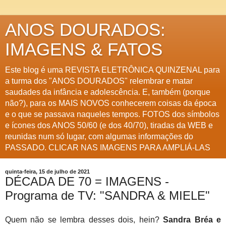
ANOS DOURADOS:
IMAGENS & FATOS
Este blog é uma REVISTA ELETRÔNICA QUINZENAL para
a turma dos "ANOS DOURADOS" relembrar e matar
saudades da infância e adolescência. E, também (porque
não?), para os MAIS NOVOS conhecerem coisas da época
e o que se passava naqueles tempos. FOTOS dos símbolos
e ícones dos ANOS 50/60 (e dos 40/70), tiradas da WEB e
reunidas num só lugar, com algumas informações do
PASSADO. CLICAR NAS IMAGENS PARA AMPLIÁ-LAS
quinta-feira, 15 de julho de 2021
DÉCADA DE 70 = IMAGENS -
Programa de TV: "SANDRA & MIELE"
Quem não se lembra desses dois, hein?
Sandra Bréa e