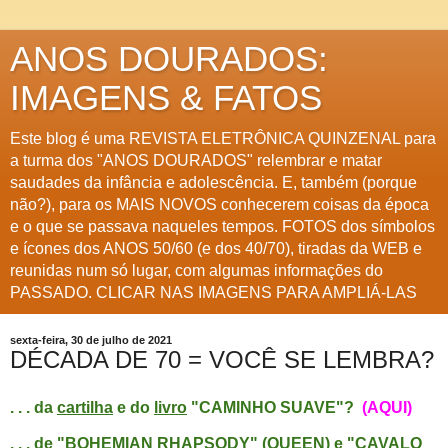
ANOS DOURADOS:
IMAGENS & FATOS
Este blog é uma REVISTA ELETRÔNICA QUINZENAL para
a turma dos "ANOS DOURADOS" relembrar e matar
saudades da infância e adolescência. E, também (porque
não?), para os MAIS NOVOS conhecerem coisas da época
e o que se passava naqueles tempos. FOTOS dos símbolos
e ícones dos ANOS 50/60 (e dos 40/70), tiradas da WEB e
reunidas num só lugar, com algumas informações do
PASSADO. CLICAR NAS IMAGENS PARA AMPLIÁ-LAS
sexta-feira, 30 de julho de 2021
DÉCADA DE 70 = VOCÊ SE LEMBRA?
. . . da
cartilha
e do
livro
"CAMINHO SUAVE"?
(AQUI)
. . . de "BOHEMIAN RHAPSODY" (QUEEN) e "CAVALO