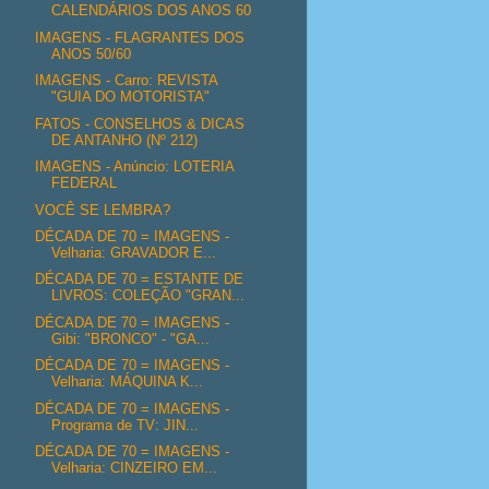
CALENDÁRIOS DOS ANOS 60
IMAGENS - FLAGRANTES DOS
ANOS 50/60
IMAGENS - Carro: REVISTA
"GUIA DO MOTORISTA"
FATOS - CONSELHOS & DICAS
DE ANTANHO (Nº 212)
IMAGENS - Anúncio: LOTERIA
FEDERAL
VOCÊ SE LEMBRA?
DÉCADA DE 70 = IMAGENS -
Velharia: GRAVADOR E...
DÉCADA DE 70 = ESTANTE DE
LIVROS: COLEÇÃO "GRAN...
DÉCADA DE 70 = IMAGENS -
Gibi: "BRONCO" - "GA...
DÉCADA DE 70 = IMAGENS -
Velharia: MÁQUINA K...
DÉCADA DE 70 = IMAGENS -
Programa de TV: JIN...
DÉCADA DE 70 = IMAGENS -
Velharia: CINZEIRO EM...