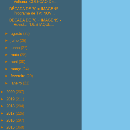
Velharia: COLEÇÃO DE...
DÉCADA DE 70 = IMAGENS -
Programa de TV: NOV...
DÉCADA DE 70 = IMAGENS -
Revista: "DESTAQUE...
►
agosto
(28)
►
julho
(26)
►
junho
(27)
►
maio
(28)
►
abril
(30)
►
março
(24)
►
fevereiro
(20)
►
janeiro
(21)
►
2020
(207)
►
2019
(211)
►
2018
(204)
►
2017
(226)
►
2016
(297)
►
2015
(368)