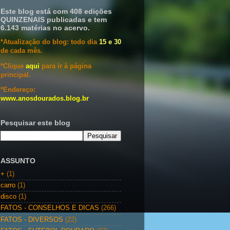
Este blog está com 408 edições
QUINZENAIS publicadas e tem
6.143 matérias no acervo.
*Atualização do blog: todo dia
15 e 30
de cada mês.
*Clique
aqui
para ir à página
principal.
*Endereço:
www.anosdourados.blog.br
Pesquisar este blog
ASSUNTO
+
(1)
carro
(1)
disco
(1)
FATOS - CONSELHOS E DICAS
(266)
FATOS - DIVERSOS
(22)