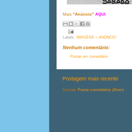
Mais
"Anúncio"
AQUI
.
Labels:
IMAGENS = ANÚNCIO
Nenhum comentário:
Postar um comentário
Postagem mais recente
Assinar:
Postar comentários (Atom)