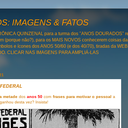
: IMAGENS & FATOS
RÔNICA QUINZENAL para a turma dos "ANOS DOURADOS" rel
bém (porque não?), para os MAIS NOVOS conhecerem coisas da
olos e ícones dos ANOS 50/60 (e dos 40/70), tiradas da WEB 
SADO. CLICAR NAS IMAGENS PARA AMPLIÁ-LAS
21
A FEDERAL
ra metade
dos
anos 50
com
frases para motivar o pessoal
a
ganhou desta vez? Insista!