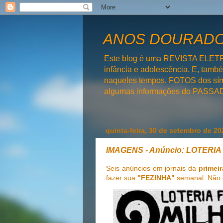
ANOS DOURADOS
Este blog é uma REVISTA ELET
infância e adolescência. E, tam
naqueles tempos. FOTOS dos símb
algumas informações do PAS
quinta-feira, 30 de setembro de 20
IMAGENS - Anúncio: LOTERI
Seis anúncios em jornais da
primei
fazer sua
"FEZINHA"
semanal. Não 