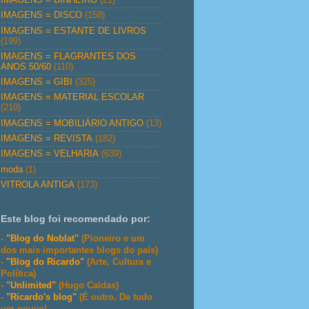
IMAGENS = DISCO
(158)
IMAGENS = ESTANTE DE LIVROS
(199)
IMAGENS = FLAGRANTES DOS
ANOS 50/60
(110)
IMAGENS = GIBI
(325)
IMAGENS = MATERIAL ESCOLAR
(210)
IMAGENS = MOBILIÁRIO ANTIGO
(13)
IMAGENS = REVISTA
(182)
IMAGENS = VELHARIA
(639)
moda
(1)
VITROLA ANTIGA
(173)
Este blog foi recomendado por:
-
"Blog do Noblat"
(Pioneiro e um
dos mais importantes blogs do país)
-
"Blog do Ricardo"
(Arte, Cultura e
Política)
-
"Unlimited"
(Hugo Caldas)
-
"Ricardo's blog"
(É outro. De tudo
um pouco)