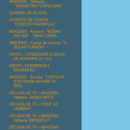
IMAGENS - Velharia:
"TAXÍMETRO "CAPELINHA"
QUADRO DE AVISOS
ESTANTE DE LIVROS:
"COLEÇÃO MADRIGAL"
IMAGENS - Anúncio: "KODAK
RIO 400" - "DKW CANDA...
IMAGENS - Cartaz de cinema: "O
DÓLAR FURADO" - ...
FATOS - CONSELHOS & DICAS
DE ANTANHO (nº 211)
FATOS - EFEMÉRIDES
DOURADAS
IMAGENS - Escola: "CARTILHA
ILUSTRADA-ALFABETO
DOS...
DÉCADA DE 70 = IMAGENS -
Velharia: RÁDIO NATIO...
DÉCADA DE 70 = VOCÊ SE
LEMBRA?
DÉCADA DE 70 = IMAGENS -
Velharia: BRINDES P...
DÉCADA DE 70 = IMAGENS -