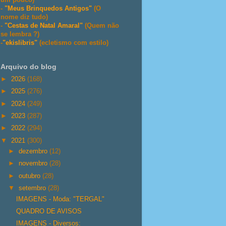
-
"Meus Brinquedos Antigos"
(O
nome diz tudo)
-
"Cestas de Natal Amaral"
(Quem não
se lembra ?)
-
"ekislibris"
(ecletismo com estilo)
Arquivo do blog
►
2026
(168)
►
2025
(276)
►
2024
(249)
►
2023
(287)
►
2022
(294)
▼
2021
(300)
►
dezembro
(12)
►
novembro
(28)
►
outubro
(28)
▼
setembro
(28)
IMAGENS - Moda: "TERGAL"
QUADRO DE AVISOS
IMAGENS - Diversos: