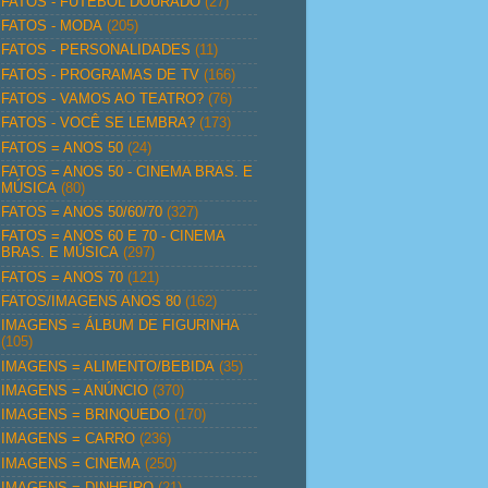
FATOS - FUTEBOL DOURADO
(27)
FATOS - MODA
(205)
FATOS - PERSONALIDADES
(11)
FATOS - PROGRAMAS DE TV
(166)
FATOS - VAMOS AO TEATRO?
(76)
FATOS - VOCÊ SE LEMBRA?
(173)
FATOS = ANOS 50
(24)
FATOS = ANOS 50 - CINEMA BRAS. E
MÚSICA
(80)
FATOS = ANOS 50/60/70
(327)
FATOS = ANOS 60 E 70 - CINEMA
BRAS. E MÚSICA
(297)
FATOS = ANOS 70
(121)
FATOS/IMAGENS ANOS 80
(162)
IMAGENS = ÁLBUM DE FIGURINHA
(105)
IMAGENS = ALIMENTO/BEBIDA
(35)
IMAGENS = ANÚNCIO
(370)
IMAGENS = BRINQUEDO
(170)
IMAGENS = CARRO
(236)
IMAGENS = CINEMA
(250)
IMAGENS = DINHEIRO
(21)