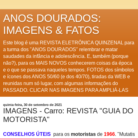
ANOS DOURADOS:
IMAGENS & FATOS
Este blog é uma REVISTA ELETRÔNICA QUINZENAL para
a turma dos "ANOS DOURADOS" relembrar e matar
saudades da infância e adolescência. E, também (porque
não?), para os MAIS NOVOS conhecerem coisas da época
e o que se passava naqueles tempos. FOTOS dos símbolos
e ícones dos ANOS 50/60 (e dos 40/70), tiradas da WEB e
reunidas num só lugar, com algumas informações do
PASSADO. CLICAR NAS IMAGENS PARA AMPLIÁ-LAS
quinta-feira, 30 de setembro de 2021
IMAGENS - Carro: REVISTA "GUIA DO
MOTORISTA"
CONSELHOS ÚTEIS
para os
motoristas
de
1966
. "Mutatis