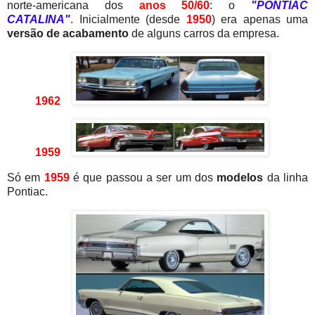
norte-americana dos
anos 50/60
: o
"PONTIAC
CATALINA"
. Inicialmente (desde
1950
) era apenas uma
versão de acabamento
de alguns carros da empresa.
1962
1959
Só em
1959
é que passou a ser um dos
modelos
da linha
Pontiac.