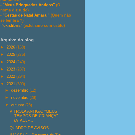
-
"Meus Brinquedos Antigos"
(O
nome diz tudo)
-
"Cestas de Natal Amaral"
(Quem não
se lembra ?)
-
"ekislibris"
(ecletismo com estilo)
Arquivo do blog
►
2026
(168)
►
2025
(276)
►
2024
(249)
►
2023
(287)
►
2022
(294)
▼
2021
(300)
►
dezembro
(12)
►
novembro
(28)
▼
outubro
(28)
VITROLA ANTIGA: "MEUS
TEMPOS DE CRIANÇA"
(ATAULF...
QUADRO DE AVISOS