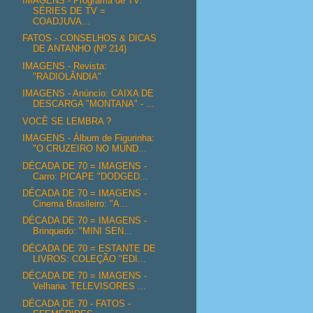
IMAGENS - Programa de TV:
SÉRIES DE TV =
COADJUVA...
FATOS - CONSELHOS & DICAS
DE ANTANHO (Nº 214)
IMAGENS - Revista:
"RADIOLÂNDIA"
IMAGENS - Anúncio: CAIXA DE
DESCARGA "MONTANA" - ...
VOCÊ SE LEMBRA ?
IMAGENS - Álbum de Figurinha:
"O CRUZEIRO NO MUND...
DÉCADA DE 70 = IMAGENS -
Carro: PICAPE "DODGED...
DÉCADA DE 70 = IMAGENS -
Cinema Brasileiro: "A...
DÉCADA DE 70 = IMAGENS -
Brinquedo: "MINI SEN...
DÉCADA DE 70 = ESTANTE DE
LIVROS: COLEÇÃO "EDI...
DÉCADA DE 70 = IMAGENS -
Velharia: TELEVISORES ...
DÉCADA DE 70 - FATOS -