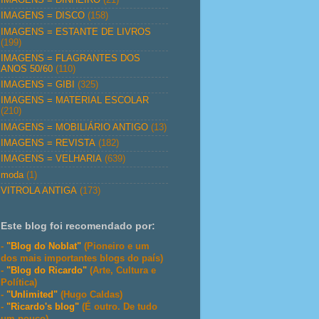
IMAGENS = DISCO
(158)
IMAGENS = ESTANTE DE LIVROS
(199)
IMAGENS = FLAGRANTES DOS
ANOS 50/60
(110)
IMAGENS = GIBI
(325)
IMAGENS = MATERIAL ESCOLAR
(210)
IMAGENS = MOBILIÁRIO ANTIGO
(13)
IMAGENS = REVISTA
(182)
IMAGENS = VELHARIA
(639)
moda
(1)
VITROLA ANTIGA
(173)
Este blog foi recomendado por:
-
"Blog do Noblat"
(Pioneiro e um
dos mais importantes blogs do país)
-
"Blog do Ricardo"
(Arte, Cultura e
Política)
-
"Unlimited"
(Hugo Caldas)
-
"Ricardo's blog"
(É outro. De tudo
um pouco)