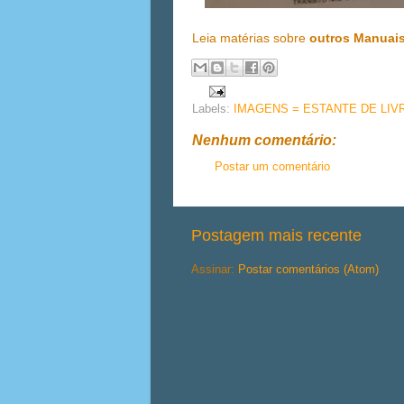
Leia matérias sobre
outros Manuai
Labels:
IMAGENS = ESTANTE DE LIV
Nenhum comentário:
Postar um comentário
Postagem mais recente
Assinar:
Postar comentários (Atom)