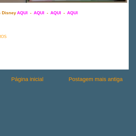
s Disney
AQUI
-
AQUI
-
AQUI
-
AQUI
ROS
Página inicial
Postagem mais antiga