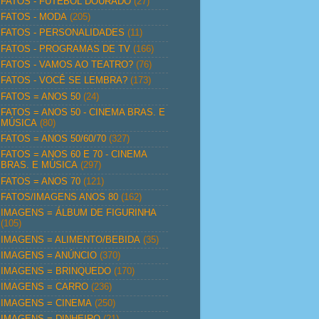
FATOS - FUTEBOL DOURADO
(27)
FATOS - MODA
(205)
FATOS - PERSONALIDADES
(11)
FATOS - PROGRAMAS DE TV
(166)
FATOS - VAMOS AO TEATRO?
(76)
FATOS - VOCÊ SE LEMBRA?
(173)
FATOS = ANOS 50
(24)
FATOS = ANOS 50 - CINEMA BRAS. E
MÚSICA
(80)
FATOS = ANOS 50/60/70
(327)
FATOS = ANOS 60 E 70 - CINEMA
BRAS. E MÚSICA
(297)
FATOS = ANOS 70
(121)
FATOS/IMAGENS ANOS 80
(162)
IMAGENS = ÁLBUM DE FIGURINHA
(105)
IMAGENS = ALIMENTO/BEBIDA
(35)
IMAGENS = ANÚNCIO
(370)
IMAGENS = BRINQUEDO
(170)
IMAGENS = CARRO
(236)
IMAGENS = CINEMA
(250)
IMAGENS = DINHEIRO
(21)