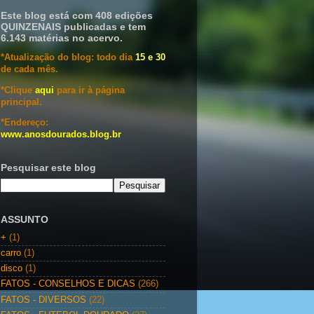
Este blog está com 408 edições
QUINZENAIS publicadas e tem
6.143 matérias no acervo.
*Atualização do blog: todo dia
15 e 30
de cada mês.
*Clique
aqui
para ir à página
principal.
*Endereço:
www.anosdourados.blog.br
Pesquisar este blog
ASSUNTO
+
(1)
carro
(1)
disco
(1)
FATOS - CONSELHOS E DICAS
(266)
FATOS - DIVERSOS
(22)