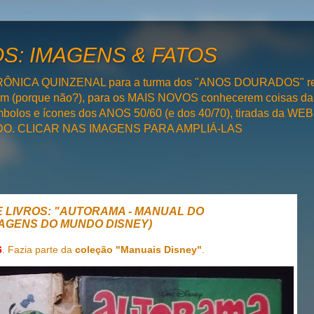
: IMAGENS & FATOS
RÔNICA QUINZENAL para a turma dos "ANOS DOURADOS" rel
bém (porque não?), para os MAIS NOVOS conhecerem coisas da
olos e ícones dos ANOS 50/60 (e dos 40/70), tiradas da WEB 
SADO. CLICAR NAS IMAGENS PARA AMPLIÁ-LAS
E LIVROS: "AUTORAMA - MANUAL DO
AGENS DO MUNDO DISNEY)
6
. Fazia parte da
coleção "Manuais Disney"
.