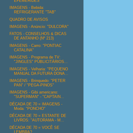
EFEMÉRIDES
IMAGENS - Bebida:
REFRIGERANTE "TAB"
QUADRO DE AVISOS
IMAGENS - Anúncio: "DULCORA"
FATOS - CONSELHOS & DICAS
DE ANTANHO (Nº 213)
IMAGENS - Carro: "PONTIAC
CATALINA"
IMAGENS - Programa de TV:
"JINGLES" PUBLICITÁRIOS...
IMAGENS - Velharia: "PEQUENO
MANUAL DA FUTURA DONA...
IMAGENS - Brinquedo: "PETER
PAN" / "PEGA-PINOS"
IMAGENS - Gibi americano:
"SUPERMAN" - "CAPTAIN...
DÉCADA DE 70 = IMAGENS -
Moda: "PONCHO"
DÉCADA DE 70 = ESTANTE DE
LIVROS: "AUTORAMA - M...
DÉCADA DE 70 = VOCÊ SE
LEMBRA?