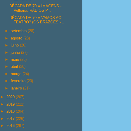
DÉCADA DE 70 = IMAGENS -
Velharia: RÁDIOS P...
DÉCADA DE 70 = VAMOS AO
TEATRO? (OS BRAZÕES - ...
►
setembro
(28)
►
agosto
(28)
►
julho
(26)
►
junho
(27)
►
maio
(28)
►
abril
(30)
►
março
(24)
►
fevereiro
(20)
►
janeiro
(21)
►
2020
(207)
►
2019
(211)
►
2018
(204)
►
2017
(226)
►
2016
(297)