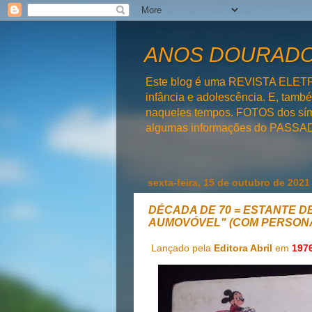
ANOS DOURADOS
Este blog é uma REVISTA ELET
infância e adolescência. E, tam
naqueles tempos. FOTOS dos símb
algumas informações do PAS
sexta-feira, 15 de outubro de 2021
DÉCADA DE 70 = ESTANTE D
AUMOVÓVEL" (COM PERSON
Lançado pela
Editora Abril
em
197